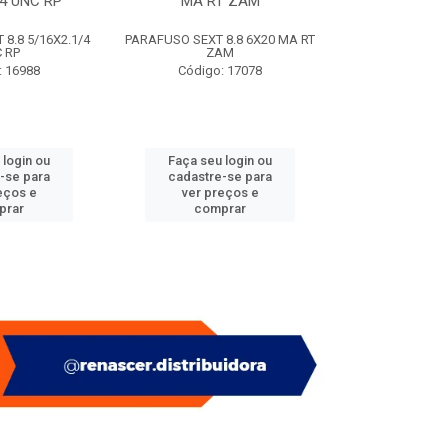
/4 UNC RP
MA RT ZAM
(SACO
8.8 5/16X2.1/4
PARAFUSO SEXT 8.8 6X20 MA RT
PITAO P/ BUC
 RP
ZAM
(SACO
: 16988
Código: 17078
Código:
 login ou
Faça seu login ou
Faça seu 
-se para
cadastre-se para
cadastre
eços e
ver preços e
ver pr
prar
comprar
comp