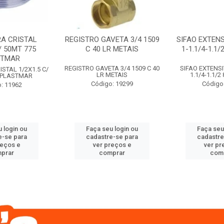
A CRISTAL
REGISTRO GAVETA 3/4 1509
SIFAO EXTENS
/ 50MT 775
C 40 LR METAIS
1-1.1/4-1.1
STMAR
REGISTRO GAVETA 3/4 1509 C 40
SIFAO EXTENSI
STAL 1/2X1.5 C/
LR METAIS
1.1/4-1.1/
 PLASTMAR
Código: 19299
Código
: 11962
 login ou
Faça seu login ou
Faça seu
e-se para
cadastre-se para
cadastre
reços e
ver preços e
ver pr
prar
comprar
com