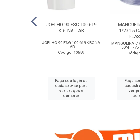
COTE FLEXIVEL
JOELHO 90 ESG 100 619
MANGUEIR
 743 KRONA
KRONA - AB
1/2X1.5 C
PLA
COTE FLEXIVEL
JOELHO 90 ESG 100 619 KRONA
MANGUEIRA CRI
 743 KRONA
- AB
50MT 775
o: 9352
Código: 10659
Código
u login ou
Faça seu login ou
Faça seu
e-se para
cadastre-se para
cadastr
reços e
ver preços e
ver p
mprar
comprar
com