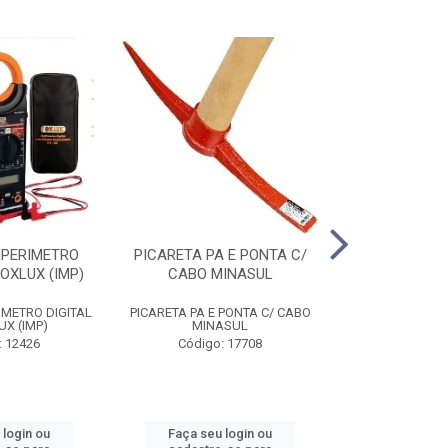
MPERIMETRO
PICARETA PA E PONTA C/
ALICATE ANEI
FOXLUX (IMP)
CABO MINASUL
ST72031
IMETRO DIGITAL
PICARETA PA E PONTA C/ CABO
ALICATE ANEI
UX (IMP)
MINASUL
ST72031
: 12426
Código: 17708
Código
 login ou
Faça seu login ou
Faça seu 