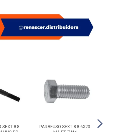
 SEXT 8.8
PARAFUSO SEXT 8.8 6X20
PITAO P/ BUC