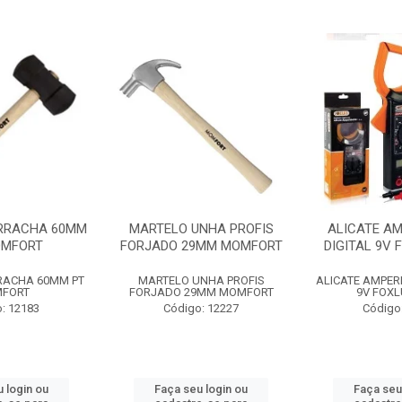
RRACHA 60MM
MARTELO UNHA PROFIS
ALICATE A
OMFORT
FORJADO 29MM MOMFORT
DIGITAL 9V 
RACHA 60MM PT
MARTELO UNHA PROFIS
ALICATE AMPER
FORT
FORJADO 29MM MOMFORT
9V FOXL
: 12183
Código: 12227
Código
 login ou
Faça seu login ou
Faça seu