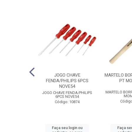
MBINADA 1/2
JOGO CHAVE
MARTELO BO
5SC SATA
FENDA/PHILIPS 6PCS
PT M
NOVE54
MBINADA 1/2
MARTELO BOR
JOGO CHAVE FENDA/PHILIPS
5SC SATA
MOM
6PCS NOVE54
o: 6653
Código
Código: 10874
u login ou
Faça seu login ou
Faça seu