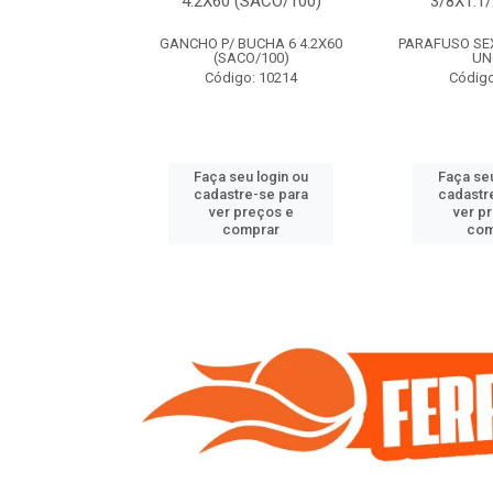
(SACO/100)
4.2X60 (SACO/100)
3/8X1.1
BUCHA 8 5.5X70
GANCHO P/ BUCHA 6 4.2X60
PARAFUSO SEXT
O/100)
(SACO/100)
UN
o: 9408
Código: 10214
Código
u login ou
Faça seu login ou
Faça seu
e-se para
cadastre-se para
cadastr
reços e
ver preços e
ver p
mprar
comprar
com