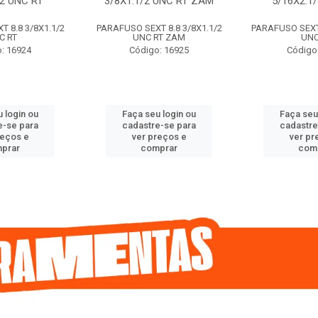
/2 UNC RT
3/8X1.1/2 UNC RT ZAM
5/16X2.1
 8.8 3/8X1.1/2
PARAFUSO SEXT 8.8 3/8X1.1/2
PARAFUSO SEXT 
C RT
UNC RT ZAM
UNC
: 16924
Código: 16925
Código
 login ou
Faça seu login ou
Faça seu
e-se para
cadastre-se para
cadastre
reços e
ver preços e
ver pr
prar
comprar
com