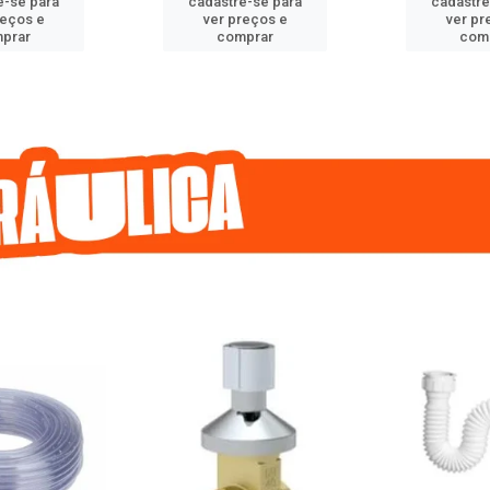
e-se para
cadastre-se para
cadastre
reços e
ver preços e
ver pr
prar
comprar
com