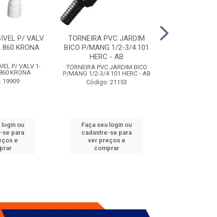
IVEL P/ VALV
TORNEIRA PVC JARDIM
TUBO ESG PR
/2 860 KRONA
BICO P/MANG 1/2-3/4 101
KRONA
HERC - AB
VEL P/ VALV 1-
TUBO ESG PRIM 
TORNEIRA PVC JARDIM BICO
2 860 KRONA
- A
P/MANG 1/2-3/4 101 HERC - AB
: 19909
Código:
Código: 21153
 login ou
Faça seu login ou
Faça seu 
-se para
cadastre-se para
cadastre
eços e
ver preços e
ver pr
prar
comprar
comp