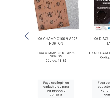
E FE 10 AR312
LIXA CHAMP G100 9 A275
LIXA D AGU
NORTON
NORTON
T
FE 10 AR312 2T
LIXA CHAMP G100 9 A275
LIXA D AGUA 
RTON
NORTON
Código
o: 8788
Código: 11182
u login ou
Faça seu login ou
Faça seu
e-se para
cadastre-se para
cadastr
reços e
ver preços e
ver p
mprar
comprar
com