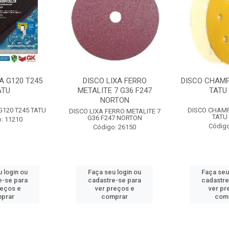
A G120 T245
DISCO LIXA FERRO
DISCO CHAMP
ATU
METALITE 7 G36 F247
TATU 
NORTON
G120 T245 TATU
DISCO CHAMP
DISCO LIXA FERRO METALITE 7
TATU 
G36 F247 NORTON
: 11210
Código
Código: 26150
 login ou
Faça seu login ou
Faça seu
e-se para
cadastre-se para
cadastre
reços e
ver preços e
ver pr
prar
comprar
com