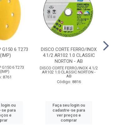
 G150 6 T273
DISCO CORTE FERRO/INOX
DISCO DESBA
(IMP)
4.1/2 AR102 1.0 CLASSIC
DIAMANT P/ P
NORTON - AB
NORTON
 G150 6 T273
DISCO CORTE FERRO/INOX 4.1/2
DISCO DESBA
(IMP)
AR102 1.0 CLASSIC NORTON -
DIAMANT P/ P
AB
NORTON
: 8761
Código: 8816
Código
 login ou
Faça seu login ou
Faça seu 
-se para
cadastre-se para
cadastre
eços e
ver preços e
ver pr
prar
comprar
comp