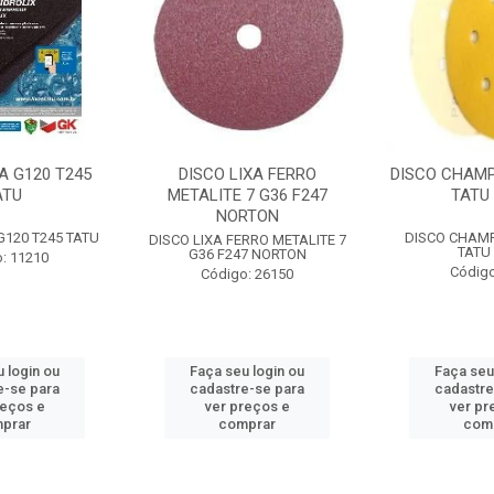
A G120 T245
DISCO LIXA FERRO
DISCO CHAMP
ATU
METALITE 7 G36 F247
TATU 
NORTON
G120 T245 TATU
DISCO CHAMP
DISCO LIXA FERRO METALITE 7
TATU 
G36 F247 NORTON
: 11210
Código
Código: 26150
 login ou
Faça seu login ou
Faça seu
e-se para
cadastre-se para
cadastre
reços e
ver preços e
ver pr
prar
comprar
com