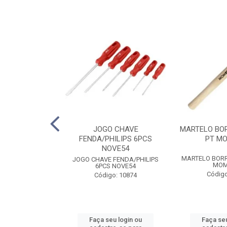
MBINADA 1/2
JOGO CHAVE
MARTELO BO
5SC SATA
FENDA/PHILIPS 6PCS
PT M
NOVE54
MBINADA 1/2
MARTELO BOR
JOGO CHAVE FENDA/PHILIPS
5SC SATA
MOM
6PCS NOVE54
o: 6653
Código
Código: 10874
u login ou
Faça seu login ou
Faça seu