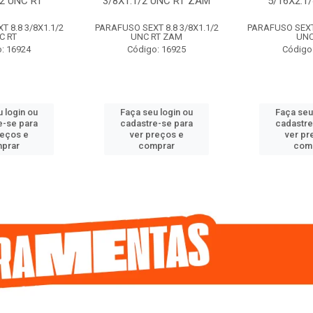
/2 UNC RT
3/8X1.1/2 UNC RT ZAM
5/16X2.1
 8.8 3/8X1.1/2
PARAFUSO SEXT 8.8 3/8X1.1/2
PARAFUSO SEXT 
C RT
UNC RT ZAM
UNC
: 16924
Código: 16925
Código
 login ou
Faça seu login ou
Faça seu
e-se para
cadastre-se para
cadastre
reços e
ver preços e
ver pr
prar
comprar
com