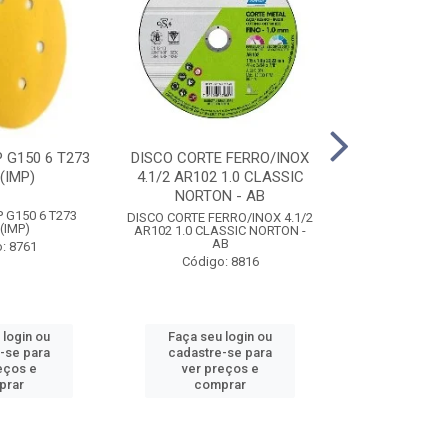
 G150 6 T273
DISCO CORTE FERRO/INOX
DISCO DESBA
(IMP)
4.1/2 AR102 1.0 CLASSIC
DIAMANT P/ P
NORTON - AB
NORTON
 G150 6 T273
DISCO CORTE FERRO/INOX 4.1/2
DISCO DESBA
(IMP)
AR102 1.0 CLASSIC NORTON -
DIAMANT P/ P
AB
NORTON
: 8761
Código: 8816
Código
 login ou
Faça seu login ou
Faça seu 
-se para
cadastre-se para
cadastre
eços e
ver preços e
ver pr
prar
comprar
comp