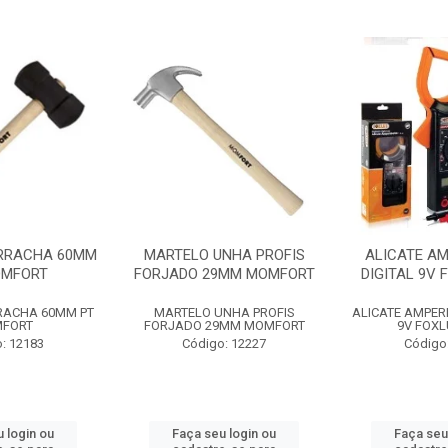
RRACHA 60MM
MARTELO UNHA PROFIS
ALICATE A
OMFORT
FORJADO 29MM MOMFORT
DIGITAL 9V 
RACHA 60MM PT
MARTELO UNHA PROFIS
ALICATE AMPER
FORT
FORJADO 29MM MOMFORT
9V FOXL
: 12183
Código: 12227
Código
 login ou
Faça seu login ou
Faça seu