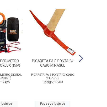
MPERIMETRO
PICARETA PA E PONTA C/
ALICATE ANEI
FOXLUX (IMP)
CABO MINASUL
ST72031
IMETRO DIGITAL
PICARETA PA E PONTA C/ CABO
ALICATE ANEI
UX (IMP)
MINASUL
ST72031
: 12426
Código: 17708
Código
 login ou
Faça seu login ou
Faça seu 