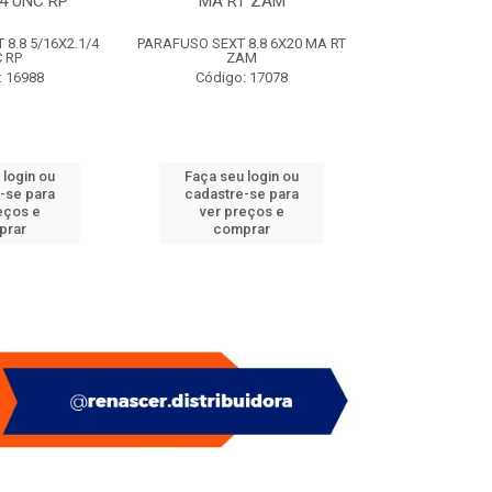
/4 UNC RP
MA RT ZAM
(SACO
8.8 5/16X2.1/4
PARAFUSO SEXT 8.8 6X20 MA RT
PITAO P/ BUC
 RP
ZAM
(SACO
: 16988
Código: 17078
Código:
 login ou
Faça seu login ou
Faça seu 
-se para
cadastre-se para
cadastre
eços e
ver preços e
ver pr
prar
comprar
comp