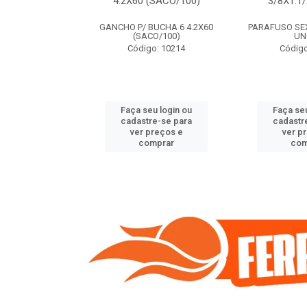
(SACO/100)
4.2X60 (SACO/100)
3/8X1.1
BUCHA 8 5.5X70
GANCHO P/ BUCHA 6 4.2X60
PARAFUSO SEXT
O/100)
(SACO/100)
UN
o: 9408
Código: 10214
Código
u login ou
Faça seu login ou
Faça seu
e-se para
cadastre-se para
cadastr
reços e
ver preços e
ver p
mprar
comprar
com