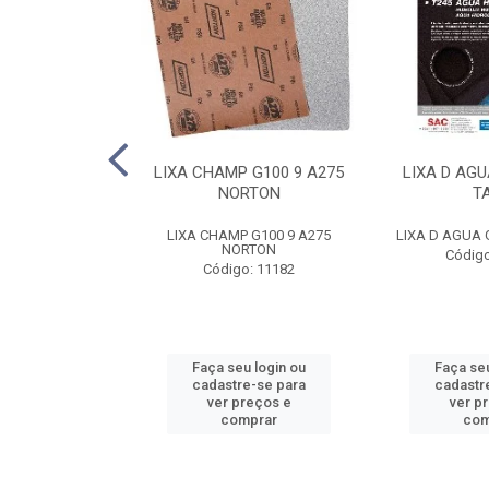
E FE 10 AR312
LIXA CHAMP G100 9 A275
LIXA D AGU
NORTON
NORTON
T
FE 10 AR312 2T
LIXA CHAMP G100 9 A275
LIXA D AGUA 
RTON
NORTON
Código
o: 8788
Código: 11182
u login ou
Faça seu login ou
Faça seu
e-se para
cadastre-se para
cadastr
reços e
ver preços e
ver p
mprar
comprar
com