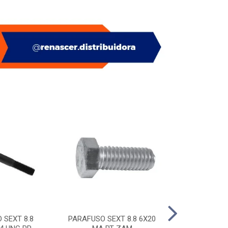
 SEXT 8.8
PARAFUSO SEXT 8.8 6X20
PITAO P/ BUC