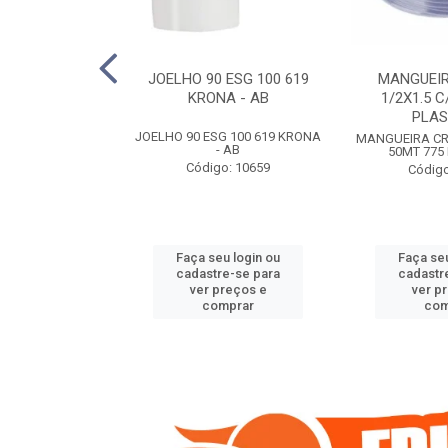
COTE FLEXIVEL
JOELHO 90 ESG 100 619
MANGUEIR
 743 KRONA
KRONA - AB
1/2X1.5 C
PLA
COTE FLEXIVEL
JOELHO 90 ESG 100 619 KRONA
MANGUEIRA CRI
 743 KRONA
- AB
50MT 775
o: 9352
Código: 10659
Código
u login ou
Faça seu login ou
Faça seu
e-se para
cadastre-se para
cadastr
reços e
ver preços e
ver p
mprar
comprar
com