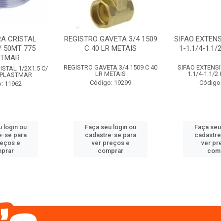
A CRISTAL
REGISTRO GAVETA 3/4 1509
SIFAO EXTENS
/ 50MT 775
C 40 LR METAIS
1-1.1/4-1.1
STMAR
REGISTRO GAVETA 3/4 1509 C 40
SIFAO EXTENSI
STAL 1/2X1.5 C/
LR METAIS
1.1/4-1.1/
 PLASTMAR
Código: 19299
Código
: 11962
 login ou
Faça seu login ou
Faça seu
e-se para
cadastre-se para
cadastre
reços e
ver preços e
ver pr
prar
comprar
com