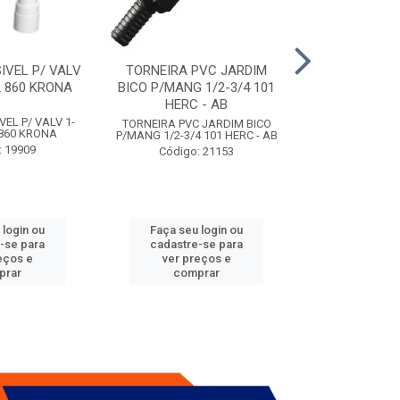
IVEL P/ VALV
TORNEIRA PVC JARDIM
TUBO ESG PR
/2 860 KRONA
BICO P/MANG 1/2-3/4 101
KRONA
HERC - AB
VEL P/ VALV 1-
TUBO ESG PRIM 
TORNEIRA PVC JARDIM BICO
2 860 KRONA
- A
P/MANG 1/2-3/4 101 HERC - AB
: 19909
Código:
Código: 21153
 login ou
Faça seu login ou
Faça seu 
-se para
cadastre-se para
cadastre
eços e
ver preços e
ver pr
prar
comprar
comp