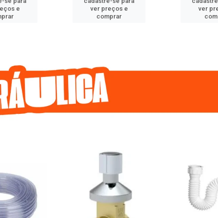
e-se para
cadastre-se para
cadastre
reços e
ver preços e
ver pr
prar
comprar
com