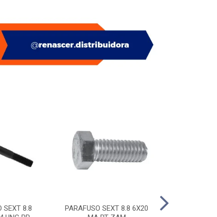
 SEXT 8.8
PARAFUSO SEXT 8.8 6X20
PITAO P/ BUC