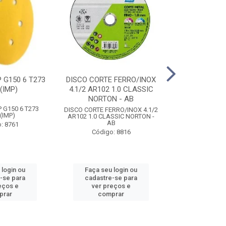
 G150 6 T273
DISCO CORTE FERRO/INOX
DISCO DESBA
(IMP)
4.1/2 AR102 1.0 CLASSIC
DIAMANT P/ P
NORTON - AB
NORTON
 G150 6 T273
DISCO CORTE FERRO/INOX 4.1/2
DISCO DESBA
(IMP)
AR102 1.0 CLASSIC NORTON -
DIAMANT P/ P
AB
NORTON
: 8761
Código: 8816
Código
 login ou
Faça seu login ou
Faça seu 
-se para
cadastre-se para
cadastre
eços e
ver preços e
ver pr
prar
comprar
comp