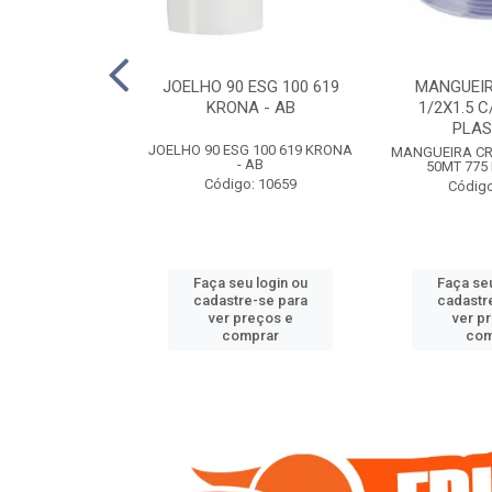
COTE FLEXIVEL
JOELHO 90 ESG 100 619
MANGUEIR
 743 KRONA
KRONA - AB
1/2X1.5 C
PLA
COTE FLEXIVEL
JOELHO 90 ESG 100 619 KRONA
MANGUEIRA CRI
 743 KRONA
- AB
50MT 775
o: 9352
Código: 10659
Código
u login ou
Faça seu login ou
Faça seu
e-se para
cadastre-se para
cadastr
reços e
ver preços e
ver p
mprar
comprar
com