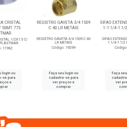
A CRISTAL
REGISTRO GAVETA 3/4 1509
SIFAO EXTENS
/ 50MT 775
C 40 LR METAIS
1-1.1/4-1.1
STMAR
REGISTRO GAVETA 3/4 1509 C 40
SIFAO EXTENSI
STAL 1/2X1.5 C/
LR METAIS
1.1/4-1.1/
 PLASTMAR
Código: 19299
Código
: 11962
 login ou
Faça seu login ou
Faça seu
e-se para
cadastre-se para
cadastre
reços e
ver preços e
ver pr
prar
comprar
com