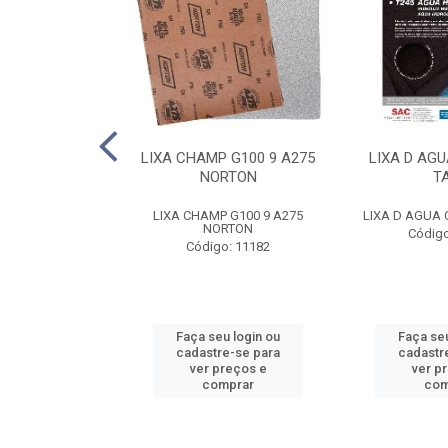
E FE 10 AR312
LIXA CHAMP G100 9 A275
LIXA D AGU
NORTON
NORTON
T
FE 10 AR312 2T
LIXA CHAMP G100 9 A275
LIXA D AGUA 
RTON
NORTON
Código
o: 8788
Código: 11182
u login ou
Faça seu login ou
Faça seu
e-se para
cadastre-se para
cadastr
reços e
ver preços e
ver p
mprar
comprar
com