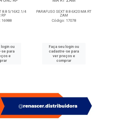
/4 UNC RP
MA RT ZAM
(SACO
8.8 5/16X2.1/4
PARAFUSO SEXT 8.8 6X20 MA RT
PITAO P/ BUC
 RP
ZAM
(SACO
: 16988
Código: 17078
Código:
 login ou
Faça seu login ou
Faça seu 
-se para
cadastre-se para
cadastre
eços e
ver preços e
ver pr
prar
comprar
comp