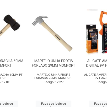
RRACHA 60MM
MARTELO UNHA PROFIS
ALICATE A
OMFORT
FORJADO 29MM MOMFORT
DIGITAL 9V 
RACHA 60MM PT
MARTELO UNHA PROFIS
ALICATE AMPER
FORT
FORJADO 29MM MOMFORT
9V FOXL
: 12183
Código: 12227
Código
 login ou
Faça seu login ou
Faça seu