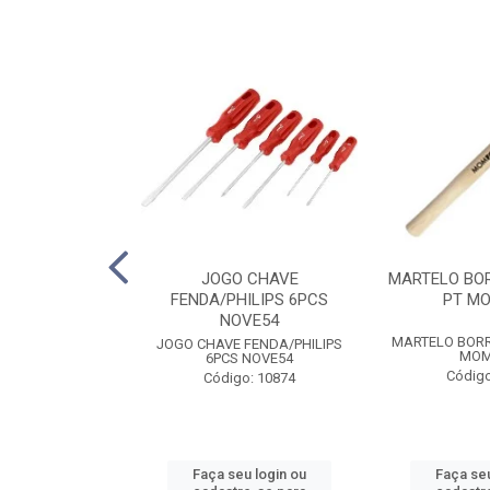
MBINADA 1/2
JOGO CHAVE
MARTELO BO
5SC SATA
FENDA/PHILIPS 6PCS
PT M
NOVE54
MBINADA 1/2
MARTELO BOR
JOGO CHAVE FENDA/PHILIPS
5SC SATA
MOM
6PCS NOVE54
o: 6653
Código
Código: 10874
u login ou
Faça seu login ou
Faça seu