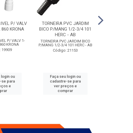
IVEL P/ VALV
TORNEIRA PVC JARDIM
TUBO ESG PR
/2 860 KRONA
BICO P/MANG 1/2-3/4 101
KRONA
HERC - AB
VEL P/ VALV 1-
TUBO ESG PRIM 
TORNEIRA PVC JARDIM BICO
2 860 KRONA
- A
P/MANG 1/2-3/4 101 HERC - AB
: 19909
Código:
Código: 21153
 login ou
Faça seu login ou
Faça seu 
-se para
cadastre-se para
cadastre
eços e
ver preços e
ver pr
prar
comprar
comp