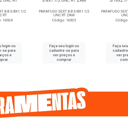
/2 UNC RT
3/8X1.1/2 UNC RT ZAM
5/16X2.1
 8.8 3/8X1.1/2
PARAFUSO SEXT 8.8 3/8X1.1/2
PARAFUSO SEXT 
C RT
UNC RT ZAM
UNC
: 16924
Código: 16925
Código
 login ou
Faça seu login ou
Faça seu
e-se para
cadastre-se para
cadastre
reços e
ver preços e
ver pr
prar
comprar
com