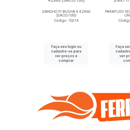
(SACO/100)
4.2X60 (SACO/100)
3/8X1.1
BUCHA 8 5.5X70
GANCHO P/ BUCHA 6 4.2X60
PARAFUSO SEXT
O/100)
(SACO/100)
UN
o: 9408
Código: 10214
Código
u login ou
Faça seu login ou
Faça seu
e-se para
cadastre-se para
cadastr
reços e
ver preços e
ver p
mprar
comprar
com