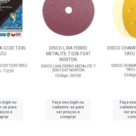
A G120 T245
DISCO LIXA FERRO
DISCO CHAMP
ATU
METALITE 7 G36 F247
TATU 
NORTON
G120 T245 TATU
DISCO CHAMP
DISCO LIXA FERRO METALITE 7
TATU 
G36 F247 NORTON
: 11210
Código
Código: 26150
 login ou
Faça seu login ou
Faça seu
e-se para
cadastre-se para
cadastre
reços e
ver preços e
ver pr
prar
comprar
com