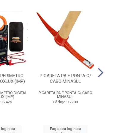
MPERIMETRO
PICARETA PA E PONTA C/
ALICATE ANEI
FOXLUX (IMP)
CABO MINASUL
ST72031
IMETRO DIGITAL
PICARETA PA E PONTA C/ CABO
ALICATE ANEI
UX (IMP)
MINASUL
ST72031
: 12426
Código: 17708
Código
 login ou
Faça seu login ou
Faça seu 