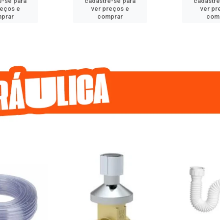
e-se para
cadastre-se para
cadastre
reços e
ver preços e
ver pr
prar
comprar
com