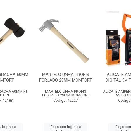
RRACHA 60MM
MARTELO UNHA PROFIS
ALICATE A
OMFORT
FORJADO 29MM MOMFORT
DIGITAL 9V 
RACHA 60MM PT
MARTELO UNHA PROFIS
ALICATE AMPER
FORT
FORJADO 29MM MOMFORT
9V FOXL
: 12183
Código: 12227
Código
 login ou
Faça seu login ou
Faça seu