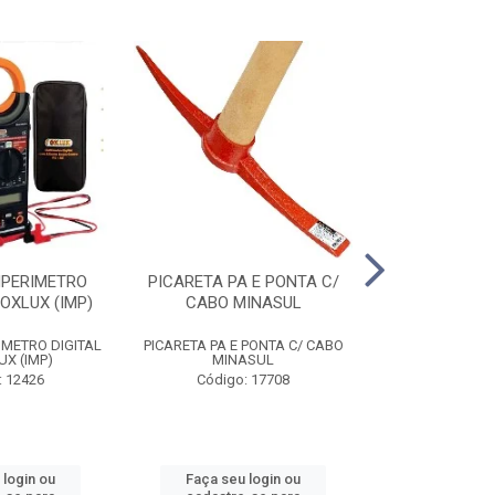
MPERIMETRO
PICARETA PA E PONTA C/
ALICATE ANEI
FOXLUX (IMP)
CABO MINASUL
ST72031
IMETRO DIGITAL
PICARETA PA E PONTA C/ CABO
ALICATE ANEI
UX (IMP)
MINASUL
ST72031
: 12426
Código: 17708
Código
 login ou
Faça seu login ou
Faça seu 