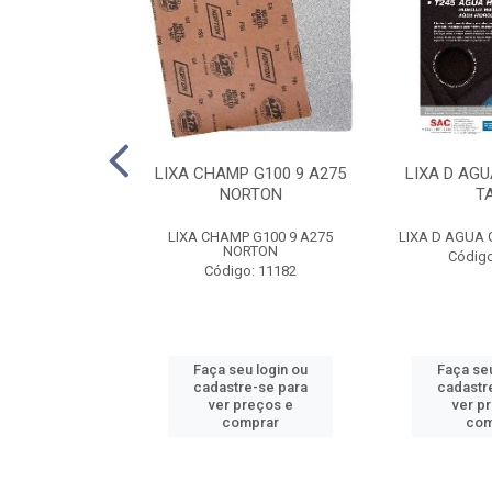
E FE 10 AR312
LIXA CHAMP G100 9 A275
LIXA D AGU
NORTON
NORTON
T
FE 10 AR312 2T
LIXA CHAMP G100 9 A275
LIXA D AGUA 
RTON
NORTON
Código
o: 8788
Código: 11182
u login ou
Faça seu login ou
Faça seu
e-se para
cadastre-se para
cadastr
reços e
ver preços e
ver p
mprar
comprar
com