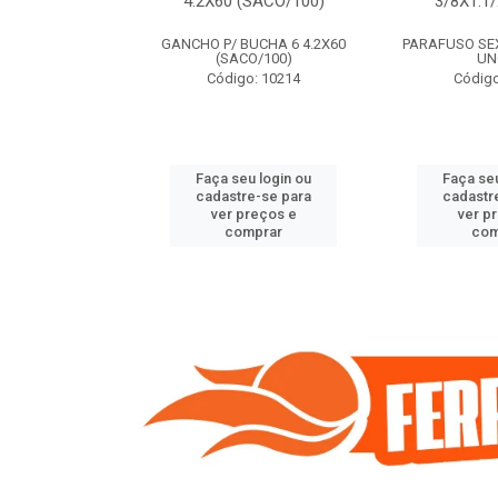
(SACO/100)
4.2X60 (SACO/100)
3/8X1.1
BUCHA 8 5.5X70
GANCHO P/ BUCHA 6 4.2X60
PARAFUSO SEXT
O/100)
(SACO/100)
UN
o: 9408
Código: 10214
Código
u login ou
Faça seu login ou
Faça seu
e-se para
cadastre-se para
cadastr
reços e
ver preços e
ver p
mprar
comprar
com