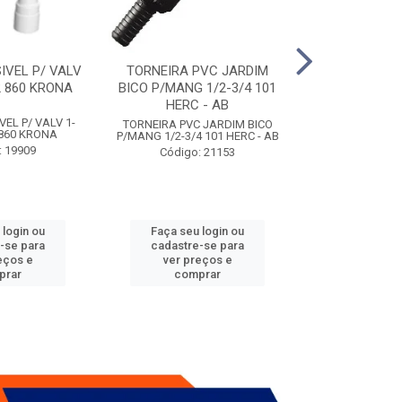
IVEL P/ VALV
TORNEIRA PVC JARDIM
TUBO ESG PR
/2 860 KRONA
BICO P/MANG 1/2-3/4 101
KRONA
HERC - AB
VEL P/ VALV 1-
TUBO ESG PRIM 
TORNEIRA PVC JARDIM BICO
2 860 KRONA
- A
P/MANG 1/2-3/4 101 HERC - AB
: 19909
Código:
Código: 21153
 login ou
Faça seu login ou
Faça seu 
-se para
cadastre-se para
cadastre
eços e
ver preços e
ver pr
prar
comprar
comp