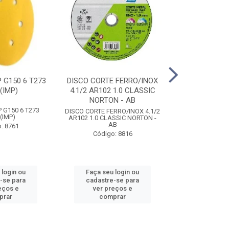
 G150 6 T273
DISCO CORTE FERRO/INOX
DISCO DESBA
(IMP)
4.1/2 AR102 1.0 CLASSIC
DIAMANT P/ P
NORTON - AB
NORTON
 G150 6 T273
DISCO CORTE FERRO/INOX 4.1/2
DISCO DESBA
(IMP)
AR102 1.0 CLASSIC NORTON -
DIAMANT P/ P
AB
NORTON
: 8761
Código: 8816
Código
 login ou
Faça seu login ou
Faça seu 
-se para
cadastre-se para
cadastre
eços e
ver preços e
ver pr
prar
comprar
comp