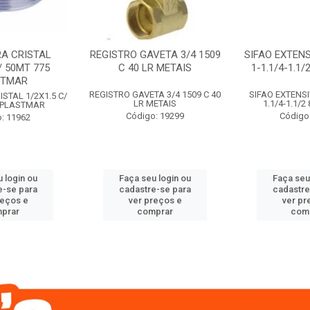
A CRISTAL
REGISTRO GAVETA 3/4 1509
SIFAO EXTENS
/ 50MT 775
C 40 LR METAIS
1-1.1/4-1.1
STMAR
REGISTRO GAVETA 3/4 1509 C 40
SIFAO EXTENSI
STAL 1/2X1.5 C/
LR METAIS
1.1/4-1.1/
 PLASTMAR
Código: 19299
Código
: 11962
 login ou
Faça seu login ou
Faça seu
e-se para
cadastre-se para
cadastre
reços e
ver preços e
ver pr
prar
comprar
com