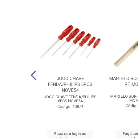
MBINADA 1/2
JOGO CHAVE
MARTELO BO
5SC SATA
FENDA/PHILIPS 6PCS
PT M
NOVE54
MBINADA 1/2
MARTELO BOR
JOGO CHAVE FENDA/PHILIPS
5SC SATA
MOM
6PCS NOVE54
o: 6653
Código
Código: 10874
u login ou
Faça seu login ou
Faça seu