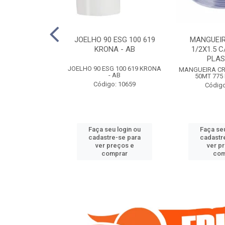
COTE FLEXIVEL
JOELHO 90 ESG 100 619
MANGUEIR
 743 KRONA
KRONA - AB
1/2X1.5 C
PLA
COTE FLEXIVEL
JOELHO 90 ESG 100 619 KRONA
MANGUEIRA CRI
 743 KRONA
- AB
50MT 775
o: 9352
Código: 10659
Código
u login ou
Faça seu login ou
Faça seu
e-se para
cadastre-se para
cadastr
reços e
ver preços e
ver p
mprar
comprar
com