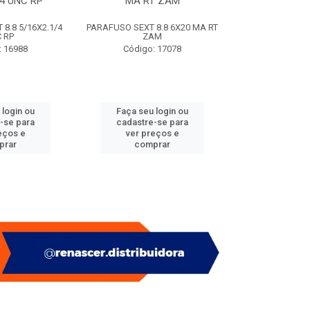
/4 UNC RP
MA RT ZAM
(SACO
8.8 5/16X2.1/4
PARAFUSO SEXT 8.8 6X20 MA RT
PITAO P/ BUC
 RP
ZAM
(SACO
: 16988
Código: 17078
Código:
 login ou
Faça seu login ou
Faça seu 
-se para
cadastre-se para
cadastre
eços e
ver preços e
ver pr
prar
comprar
comp