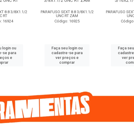
/2 UNC RT
3/8X1.1/2 UNC RT ZAM
5/16X2.1
 8.8 3/8X1.1/2
PARAFUSO SEXT 8.8 3/8X1.1/2
PARAFUSO SEXT 
C RT
UNC RT ZAM
UNC
: 16924
Código: 16925
Código
 login ou
Faça seu login ou
Faça seu
e-se para
cadastre-se para
cadastre
reços e
ver preços e
ver pr
prar
comprar
com