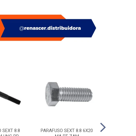
 SEXT 8.8
PARAFUSO SEXT 8.8 6X20
PITAO P/ BUC