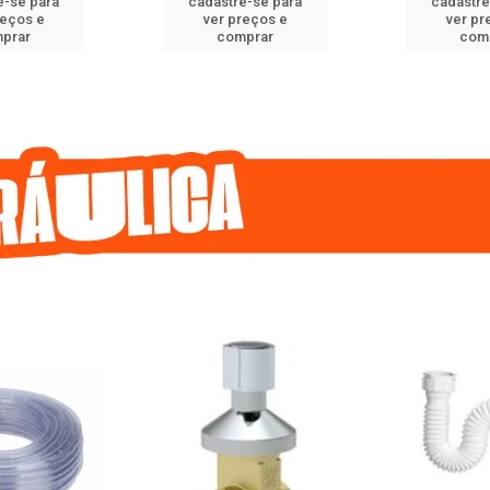
e-se para
cadastre-se para
cadastre
reços e
ver preços e
ver pr
prar
comprar
com