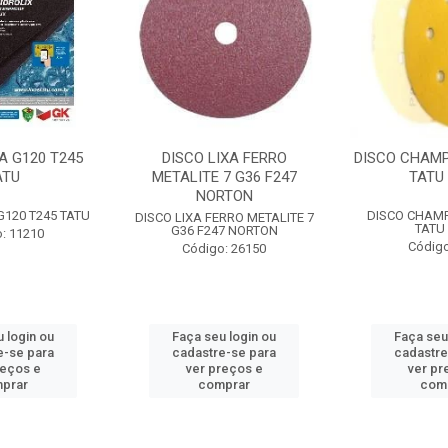
A G120 T245
DISCO LIXA FERRO
DISCO CHAMP
ATU
METALITE 7 G36 F247
TATU 
NORTON
G120 T245 TATU
DISCO CHAMP
DISCO LIXA FERRO METALITE 7
TATU 
G36 F247 NORTON
: 11210
Código
Código: 26150
 login ou
Faça seu login ou
Faça seu
e-se para
cadastre-se para
cadastre
reços e
ver preços e
ver pr
prar
comprar
com