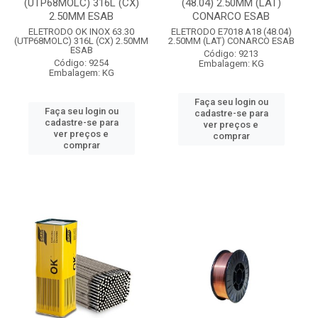
(UTP68MOLC) 316L (CX)
(48.04) 2.50MM (LAT)
2.50MM ESAB
CONARCO ESAB
ELETRODO OK INOX 63.30
ELETRODO E7018 A18 (48.04)
(UTP68MOLC) 316L (CX) 2.50MM
2.50MM (LAT) CONARCO ESAB
ESAB
Código: 9213
Código: 9254
Embalagem: KG
Embalagem: KG
Faça seu login ou
Faça seu login ou
cadastre-se para
cadastre-se para
ver preços e
ver preços e
comprar
comprar