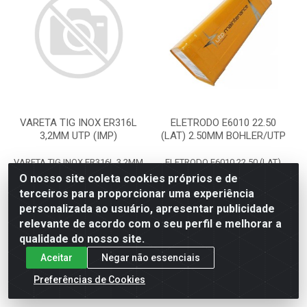
VARETA TIG INOX ER316L
ELETRODO E6010 22.50
3,2MM UTP (IMP)
(LAT) 2.50MM BOHLER/UTP
VARETA TIG INOX ER316L 3,2MM
ELETRODO E6010 22.50 (LAT)
UTP (IMP)
2.50MM BOHLER/UTP
O nosso site coleta cookies próprios e de
Código: 25521
Código: 9202
terceiros para proporcionar uma experiência
Embalagem: KG
Embalagem: KG
personalizada ao usuário, apresentar publicidade
relevante de acordo com o seu perfil e melhorar a
Faça seu login ou
Faça seu login ou
qualidade do nosso site.
cadastre-se para
cadastre-se para
ver preços e
ver preços e
Aceitar
Negar não essenciais
comprar
comprar
Preferências de Cookies