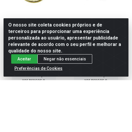
O nosso site coleta cookies próprios e de
ARRUELA LISA 1/4 ZAM
ARRUELA LISA INOX 16MM
terceiros para proporcionar uma experiência
(IMP)
personalizada ao usuário, apresentar publicidade
relevante de acordo com o seu perfil e melhorar a
ARRUELA LISA 1/4 ZAM
ARRUELA LISA INOX 16MM (IMP)
qualidade do nosso site.
Código: 3805
Código: 3880
Embalagem: CT
Embalagem: CT
Aceitar
Negar não essenciais
Preferências de Cookies
Faça seu login ou
Faça seu login ou
cadastre-se para
cadastre-se para
ver preços e
ver preços e
comprar
comprar