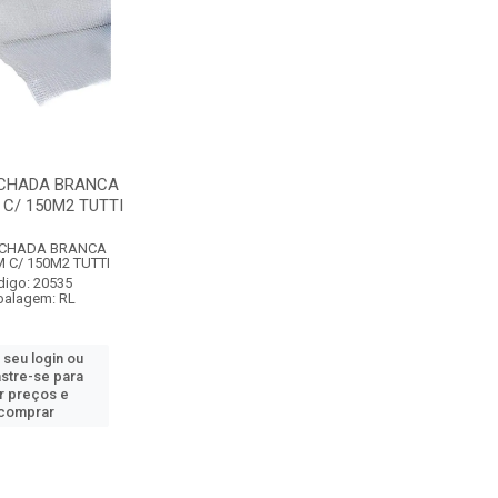
ACHADA BRANCA
 C/ 150M2 TUTTI
ACHADA BRANCA
M C/ 150M2 TUTTI
digo: 20535
alagem: RL
 seu login ou
stre-se para
r preços e
comprar