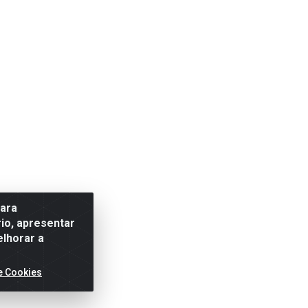
para
io, apresentar
elhorar a
e Cookies