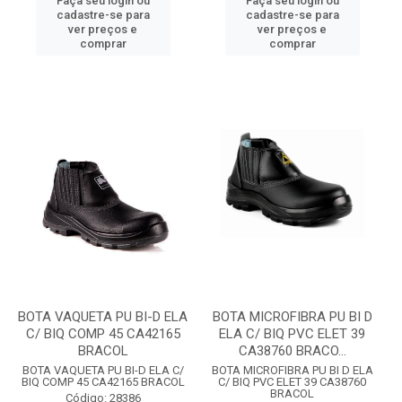
Faça seu login ou
Faça seu login ou
cadastre-se para
cadastre-se para
ver preços e
ver preços e
comprar
comprar
BOTA VAQUETA PU BI-D ELA
BOTA MICROFIBRA PU BI D
C/ BIQ COMP 45 CA42165
ELA C/ BIQ PVC ELET 39
BRACOL
CA38760 BRACO...
BOTA VAQUETA PU BI-D ELA C/
BOTA MICROFIBRA PU BI D ELA
BIQ COMP 45 CA42165 BRACOL
C/ BIQ PVC ELET 39 CA38760
BRACOL
Código: 28386