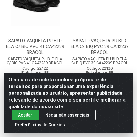
SAPATO VAQUETA PU BI D
SAPATO VAQUETA PU BI D
ELA C/ BIQ PVC 41 CA42239
ELA C/ BIQ PVC 39 CA42239
BRACOL
BRACOL
SAPATO VAQUETA PU BI D ELA
SAPATO VAQUETA PU BI D ELA
C/ BIQ PVC 41 CA42239 BRACOL
C/ BIQ PVC 39 CA42239 BRACOL
Código: 22122
Código: 22120
Embalagem: PR
Embalagem: PR
O nosso site coleta cookies próprios e de
terceiros para proporcionar uma experiência
Faça seu login ou
Faça seu login ou
personalizada ao usuário, apresentar publicidade
cadastre-se para
cadastre-se para
ver preços e
ver preços e
relevante de acordo com o seu perfil e melhorar a
comprar
comprar
qualidade do nosso site.
Aceitar
Negar não essenciais
Preferências de Cookies