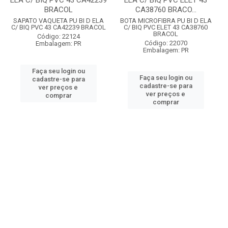
ELA C/ BIQ PVC 43 CA42239
ELA C/ BIQ PVC ELET 43
BRACOL
CA38760 BRACO...
SAPATO VAQUETA PU BI D ELA
BOTA MICROFIBRA PU BI D ELA
C/ BIQ PVC 43 CA42239 BRACOL
C/ BIQ PVC ELET 43 CA38760
BRACOL
Código: 22124
Código: 22070
Embalagem: PR
Embalagem: PR
Faça seu login ou
Faça seu login ou
cadastre-se para
cadastre-se para
ver preços e
ver preços e
comprar
comprar