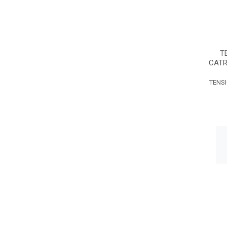
T
CATR
TENS