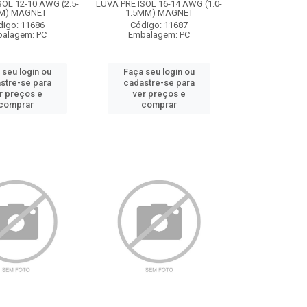
SOL 12-10 AWG (2.5-
LUVA PRE ISOL 16-14 AWG (1.0-
M) MAGNET
1.5MM) MAGNET
digo: 11686
Código: 11687
alagem: PC
Embalagem: PC
 seu login ou
Faça seu login ou
stre-se para
cadastre-se para
r preços e
ver preços e
comprar
comprar