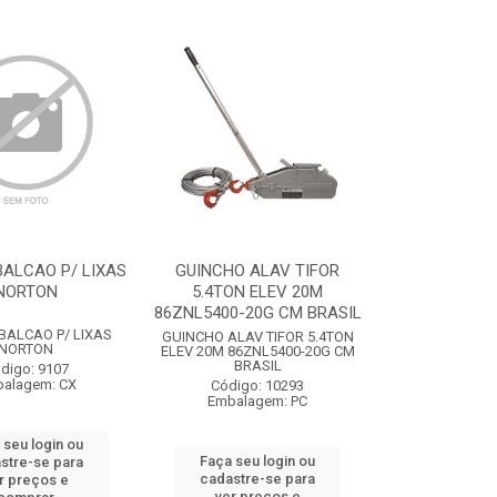
BALCAO P/ LIXAS
GUINCHO ALAV TIFOR
NORTON
5.4TON ELEV 20M
86ZNL5400-20G CM BRASIL
BALCAO P/ LIXAS
GUINCHO ALAV TIFOR 5.4TON
NORTON
ELEV 20M 86ZNL5400-20G CM
BRASIL
digo: 9107
alagem: CX
Código: 10293
Embalagem: PC
 seu login ou
Faça seu login ou
stre-se para
cadastre-se para
r preços e
ver preços e