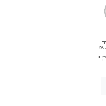
TE
ISO
TERMI
1/