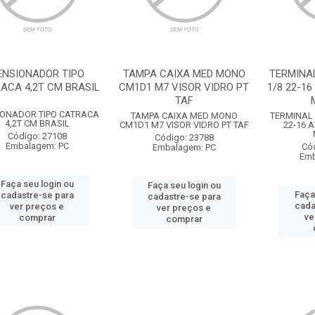
ENSIONADOR TIPO
TAMPA CAIXA MED MONO
TERMINAL
ACA 4,2T CM BRASIL
CM1D1 M7 VISOR VIDRO PT
1/8 22-16
TAF
IONADOR TIPO CATRACA
TAMPA CAIXA MED MONO
TERMINAL 
4,2T CM BRASIL
CM1D1 M7 VISOR VIDRO PT TAF
22-16 
Código: 27108
Código: 23788
Embalagem: PC
Có
Embalagem: PC
Emb
Faça seu login ou
Faça seu login ou
Faça
cadastre-se para
cadastre-se para
cada
ver preços e
ver preços e
ve
comprar
comprar