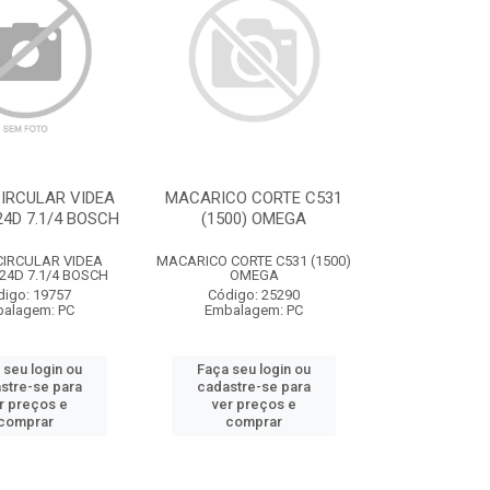
IRCULAR VIDEA
MACARICO CORTE C531
4D 7.1/4 BOSCH
(1500) OMEGA
CIRCULAR VIDEA
MACARICO CORTE C531 (1500)
24D 7.1/4 BOSCH
OMEGA
digo: 19757
Código: 25290
alagem: PC
Embalagem: PC
 seu login ou
Faça seu login ou
stre-se para
cadastre-se para
r preços e
ver preços e
comprar
comprar