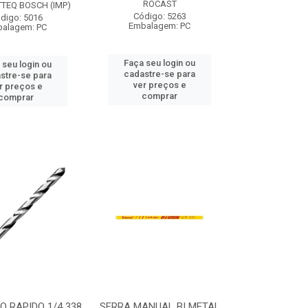
ROCAST
TTEQ BOSCH (IMP)
Código: 5263
digo: 5016
Embalagem: PC
alagem: PC
Faça seu login ou
 seu login ou
cadastre-se para
stre-se para
ver preços e
r preços e
comprar
comprar
 RAPIDO 1/4 338
SERRA MANUAL BI METAL