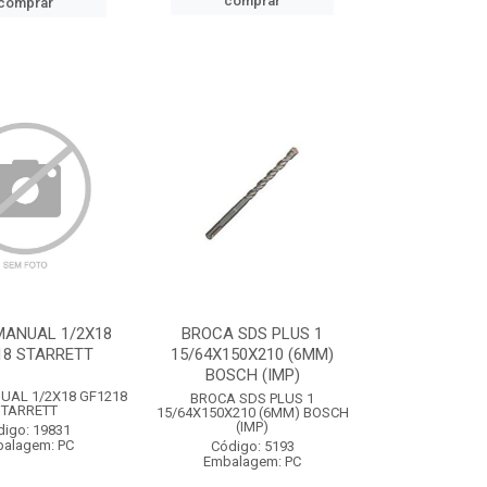
comprar
comprar
MANUAL 1/2X18
BROCA SDS PLUS 1
18 STARRETT
15/64X150X210 (6MM)
BOSCH (IMP)
UAL 1/2X18 GF1218
BROCA SDS PLUS 1
STARRETT
15/64X150X210 (6MM) BOSCH
(IMP)
digo: 19831
alagem: PC
Código: 5193
Embalagem: PC