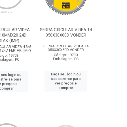
IRCULAR VIDEA
SERRA CIRCULAR VIDEA 14
110MMX20 24D
350X30X60D VONDER
RTAK (IMP)
SERRA CIRCULAR VIDEA 14
CULAR VIDEA 4.3/8
350X30X60D VONDER
24D FERTAK (IMP)
Código: 19730
digo: 19753
Embalagem: PC
alagem: PC
Faça seu login ou
 seu login ou
cadastre-se para
stre-se para
ver preços e
r preços e
comprar
comprar