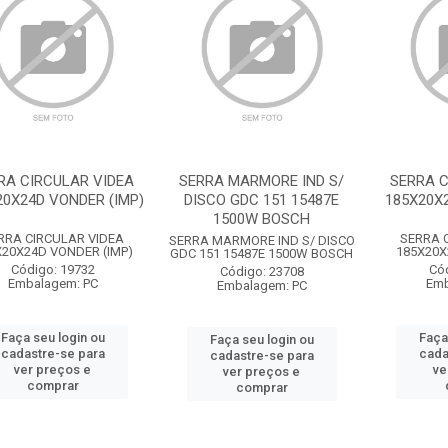
RA CIRCULAR VIDEA
SERRA MARMORE IND S/
SERRA C
20X24D VONDER (IMP)
DISCO GDC 151 15487E
185X20X2
1500W BOSCH
RRA CIRCULAR VIDEA
SERRA 
SERRA MARMORE IND S/ DISCO
X20X24D VONDER (IMP)
185X20X
GDC 151 15487E 1500W BOSCH
Código: 19732
Có
Código: 23708
Embalagem: PC
Emb
Embalagem: PC
Faça seu login ou
Faça
Faça seu login ou
cadastre-se para
cada
cadastre-se para
ver preços e
ve
ver preços e
comprar
comprar