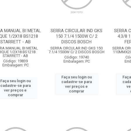
A MANUAL BI METAL
SERRA CIRCULAR IND GKS
SERRA C
QUE 1/2X18 BS1218
150 7.1/4 1500W C/ 2
4.3/8 
STARRETT - AB
DISCOS BOSCH
FE
RA MANUAL BI METAL
SERRA CIRCULAR IND GKS 150
SERRA CIR
IQUE 1/2X18 BS1218
7.1/4 1500W C/ 2 DISCOS BOSCH
110MMX20 
STARRETT - AB
Código: 19740
Có
Código: 19839
Embalagem: PC
Emb
Embalagem: PC
Faça seu login ou
Faça
Faça seu login ou
cadastre-se para
cada
cadastre-se para
ver preços e
ve
ver preços e
comprar
comprar