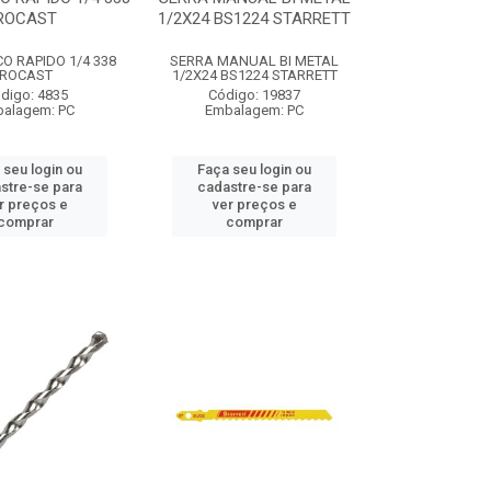
ROCAST
1/2X24 BS1224 STARRETT
O RAPIDO 1/4 338
SERRA MANUAL BI METAL
ROCAST
1/2X24 BS1224 STARRETT
digo: 4835
Código: 19837
alagem: PC
Embalagem: PC
 seu login ou
Faça seu login ou
stre-se para
cadastre-se para
r preços e
ver preços e
comprar
comprar