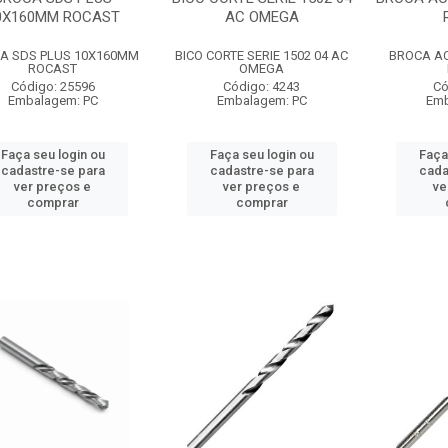
0X160MM ROCAST
AC OMEGA
A SDS PLUS 10X160MM
BICO CORTE SERIE 1502 04 AC
BROCA AC
ROCAST
OMEGA
Código: 25596
Código: 4243
Có
Embalagem: PC
Embalagem: PC
Emb
Faça seu login ou
Faça seu login ou
Faça
cadastre-se para
cadastre-se para
cada
ver preços e
ver preços e
ve
comprar
comprar