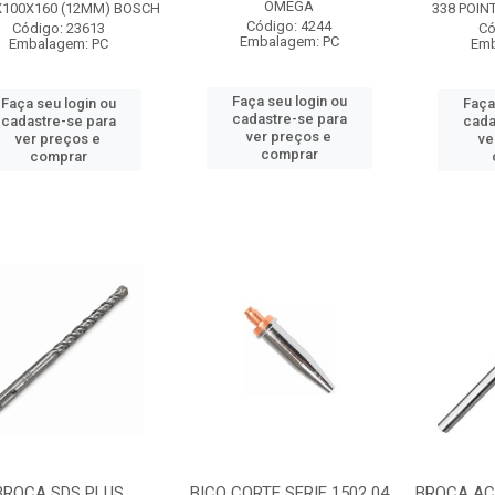
OMEGA
X100X160 (12MM) BOSCH
338 POIN
Código: 4244
Código: 23613
Có
Embalagem: PC
Embalagem: PC
Emb
Faça seu login ou
Faça seu login ou
Faça
cadastre-se para
cadastre-se para
cada
ver preços e
ver preços e
ve
comprar
comprar
BROCA SDS PLUS
BICO CORTE SERIE 1502 04
BROCA ACO