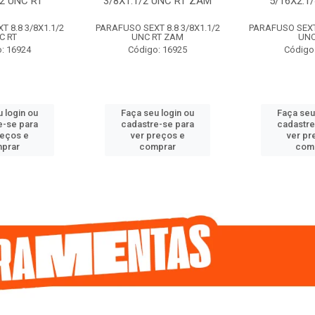
/2 UNC RT
3/8X1.1/2 UNC RT ZAM
5/16X2.1
 8.8 3/8X1.1/2
PARAFUSO SEXT 8.8 3/8X1.1/2
PARAFUSO SEXT 
C RT
UNC RT ZAM
UNC
: 16924
Código: 16925
Código
 login ou
Faça seu login ou
Faça seu
e-se para
cadastre-se para
cadastre
reços e
ver preços e
ver pr
prar
comprar
com