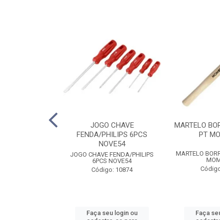
MBINADA 1/2
JOGO CHAVE
MARTELO BO
5SC SATA
FENDA/PHILIPS 6PCS
PT M
NOVE54
MBINADA 1/2
MARTELO BOR
JOGO CHAVE FENDA/PHILIPS
5SC SATA
MOM
6PCS NOVE54
o: 6653
Código
Código: 10874
u login ou
Faça seu login ou
Faça seu