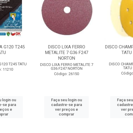
A G120 T245
DISCO LIXA FERRO
DISCO CHAMP
ATU
METALITE 7 G36 F247
TATU 
NORTON
G120 T245 TATU
DISCO CHAMP
DISCO LIXA FERRO METALITE 7
TATU 
G36 F247 NORTON
: 11210
Código
Código: 26150
 login ou
Faça seu login ou
Faça seu
e-se para
cadastre-se para
cadastre
reços e
ver preços e
ver pr
prar
comprar
com