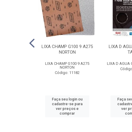
E FE 10 AR312
LIXA CHAMP G100 9 A275
LIXA D AGU
NORTON
NORTON
T
FE 10 AR312 2T
LIXA CHAMP G100 9 A275
LIXA D AGUA 
RTON
NORTON
Código
o: 8788
Código: 11182
u login ou
Faça seu login ou
Faça seu
e-se para
cadastre-se para
cadastr
reços e
ver preços e
ver p
mprar
comprar
com