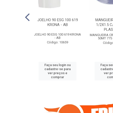
COTE FLEXIVEL
JOELHO 90 ESG 100 619
MANGUEIR
 743 KRONA
KRONA - AB
1/2X1.5 C
PLA
COTE FLEXIVEL
JOELHO 90 ESG 100 619 KRONA
MANGUEIRA CRI
 743 KRONA
- AB
50MT 775
o: 9352
Código: 10659
Código
u login ou
Faça seu login ou
Faça seu
e-se para
cadastre-se para
cadastr
reços e
ver preços e
ver p
mprar
comprar
com