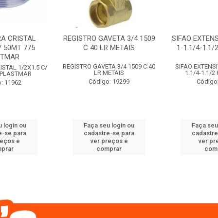
A CRISTAL
REGISTRO GAVETA 3/4 1509
SIFAO EXTENS
/ 50MT 775
C 40 LR METAIS
1-1.1/4-1.1
STMAR
REGISTRO GAVETA 3/4 1509 C 40
SIFAO EXTENSI
STAL 1/2X1.5 C/
LR METAIS
1.1/4-1.1/
 PLASTMAR
Código: 19299
Código
: 11962
 login ou
Faça seu login ou
Faça seu
e-se para
cadastre-se para
cadastre
reços e
ver preços e
ver pr
prar
comprar
com