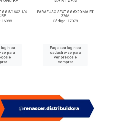
/4 UNC RP
MA RT ZAM
(SACO
8.8 5/16X2.1/4
PARAFUSO SEXT 8.8 6X20 MA RT
PITAO P/ BUC
 RP
ZAM
(SACO
: 16988
Código: 17078
Código:
 login ou
Faça seu login ou
Faça seu 
-se para
cadastre-se para
cadastre
eços e
ver preços e
ver pr
prar
comprar
comp