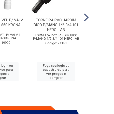
IVEL P/ VALV
TORNEIRA PVC JARDIM
TUBO ESG PR
/2 860 KRONA
BICO P/MANG 1/2-3/4 101
KRONA
HERC - AB
VEL P/ VALV 1-
TUBO ESG PRIM 
TORNEIRA PVC JARDIM BICO
2 860 KRONA
- A
P/MANG 1/2-3/4 101 HERC - AB
: 19909
Código:
Código: 21153
 login ou
Faça seu login ou
Faça seu 
-se para
cadastre-se para
cadastre
eços e
ver preços e
ver pr
prar
comprar
comp