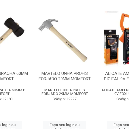
RRACHA 60MM
MARTELO UNHA PROFIS
ALICATE A
OMFORT
FORJADO 29MM MOMFORT
DIGITAL 9V 
RACHA 60MM PT
MARTELO UNHA PROFIS
ALICATE AMPER
FORT
FORJADO 29MM MOMFORT
9V FOXL
: 12183
Código: 12227
Código
 login ou
Faça seu login ou
Faça seu