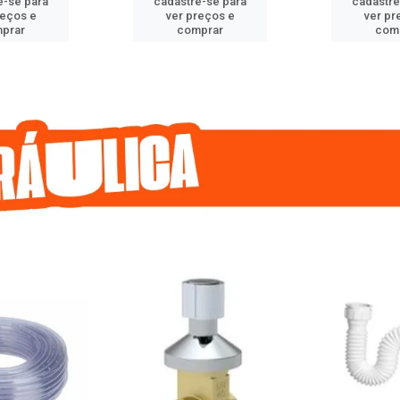
e-se para
cadastre-se para
cadastre
reços e
ver preços e
ver pr
prar
comprar
com