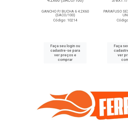
(SACO/100)
4.2X60 (SACO/100)
3/8X1.1
BUCHA 8 5.5X70
GANCHO P/ BUCHA 6 4.2X60
PARAFUSO SEXT
O/100)
(SACO/100)
UN
o: 9408
Código: 10214
Código
u login ou
Faça seu login ou
Faça seu
e-se para
cadastre-se para
cadastr
reços e
ver preços e
ver p
mprar
comprar
com