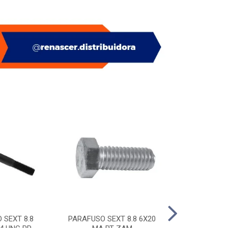
 SEXT 8.8
PARAFUSO SEXT 8.8 6X20
PITAO P/ BUC