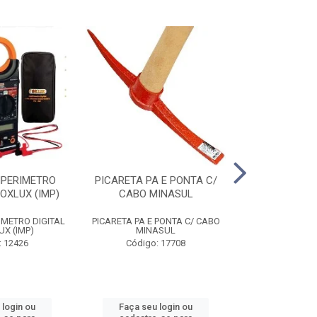
MPERIMETRO
PICARETA PA E PONTA C/
ALICATE ANEI
FOXLUX (IMP)
CABO MINASUL
ST72031
IMETRO DIGITAL
PICARETA PA E PONTA C/ CABO
ALICATE ANEI
UX (IMP)
MINASUL
ST72031
: 12426
Código: 17708
Código
 login ou
Faça seu login ou
Faça seu 