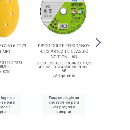
 G150 6 T273
DISCO CORTE FERRO/INOX
DISCO DESBA
(IMP)
4.1/2 AR102 1.0 CLASSIC
DIAMANT P/ P
NORTON - AB
NORTON
 G150 6 T273
DISCO CORTE FERRO/INOX 4.1/2
DISCO DESBA
(IMP)
AR102 1.0 CLASSIC NORTON -
DIAMANT P/ P
AB
NORTON
: 8761
Código: 8816
Código
 login ou
Faça seu login ou
Faça seu 
-se para
cadastre-se para
cadastre
eços e
ver preços e
ver pr
prar
comprar
comp