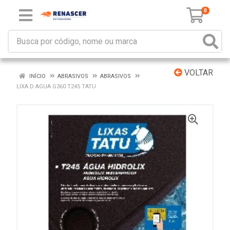
0
VOLTAR
INÍCIO
ABRASIVOS
ABRASIVOS
LIXA D AGUA G360 T245 TATU