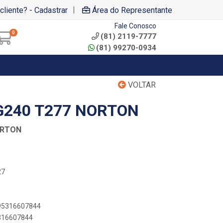
|
cliente? - Cadastrar
Área do Representante
Fale Conosco
0
(81) 2119-7777
(81) 99270-0934
VOLTAR
 G240 T277 NORTON
ORTON
27
895316607844
5316607844