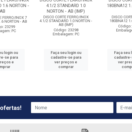
TE FERRO/INOX
DISCO CORTE FERRO/INOX
DISCO CORT
 1.6 NORTON -
4.1/2 STANDARD 1.0
180BNA12 1
AB
NORTON - AB (IMP)
DISCO CORTE FERRO/INOX
DISCO CORT
E FERRO/INOX 7
4.1/2 STANDARD 1.0 NORTON -
180BNA12 1
.6 NORTON - AB
AB (IMP)
Código:
o: 23299
Código: 23298
Embalag
agem: PC
Embalagem: PC
u login ou
Faça seu login ou
Faça seu 
re-se para
cadastre-se para
cadastre-
preços e
ver preços e
ver pre
mprar
comprar
comp
ofertas!