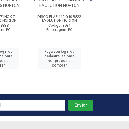
E INOX 7
DISCO FLAP 115 G40 R822
DISCO LIXA FER
.6 NORTON
EVOLUTION NORTON
F900 NOR
E INOX 7
DISCO FLAP 115 G40 R822
DISCO LIXA FERRO 
.6 NORTON
EVOLUTION NORTON
NORTON
 8838
Código: 8931
Código: 89
em: PC
Embalagem: PC
Embalagem:
login ou
Faça seu login ou
Faça seu log
se para
cadastre-se para
cadastre-se 
ços e
ver preços e
ver preços
rar
comprar
comprar