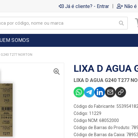
|
Já é cliente? - Entrar
Não é 
UEM SOMOS
 G240 T277 NORTON
LIXA D AGUA
LIXA D AGUA G240 T277 N
Código do Fabricante: 55395418
Código: 11229
Código NCM: 68052000
Código de Barras do Produto: 7
Código de Barras da Caixa: 789