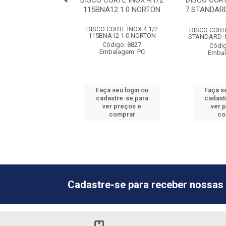
IXA FERRO 7 G36
DISCO CORTE INOX 4.1/2
DISCO COR
00 NORTON
115BNA12 1.0 NORTON
7 STANDARD
A FERRO 7 G36 F900
DISCO CORTE INOX 4.1/2
DISCO CORT
NORTON
115BNA12 1.0 NORTON
STANDARD 1
ódigo: 8994
Código: 8827
Códig
balagem: PC
Embalagem: PC
Embal
 seu login ou
Faça seu login ou
Faça se
astre-se para
cadastre-se para
cadast
er preços e
ver preços e
ver 
comprar
comprar
co
Cadastre-se para receber nossas 