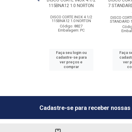
IXA FERRO 7 G36
DISCO CORTE INOX 4.1/2
DISCO COR
00 NORTON
115BNA12 1.0 NORTON
7 STANDARD
A FERRO 7 G36 F900
DISCO CORTE INOX 4.1/2
DISCO CORT
NORTON
115BNA12 1.0 NORTON
STANDARD 1
ódigo: 8994
Código: 8827
Códig
balagem: PC
Embalagem: PC
Embal
 seu login ou
Faça seu login ou
Faça se
astre-se para
cadastre-se para
cadast
er preços e
ver preços e
ver 
comprar
comprar
co
Cadastre-se para receber nossas 