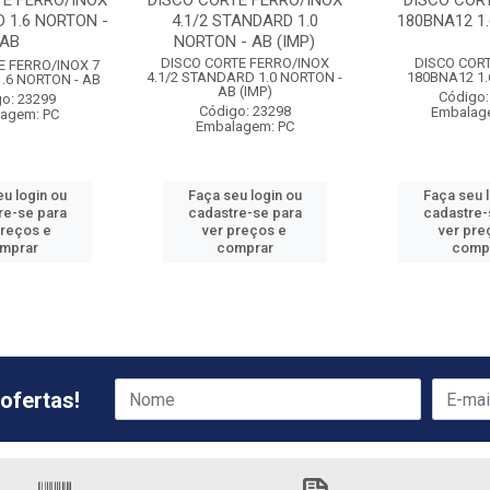
TE FERRO/INOX
DISCO CORTE FERRO/INOX
DISCO CORT
 1.6 NORTON -
4.1/2 STANDARD 1.0
180BNA12 1
AB
NORTON - AB (IMP)
DISCO CORTE FERRO/INOX
DISCO CORT
E FERRO/INOX 7
4.1/2 STANDARD 1.0 NORTON -
180BNA12 1
.6 NORTON - AB
AB (IMP)
Código:
o: 23299
Código: 23298
Embalag
agem: PC
Embalagem: PC
u login ou
Faça seu login ou
Faça seu 
re-se para
cadastre-se para
cadastre-
preços e
ver preços e
ver pre
mprar
comprar
comp
ofertas!