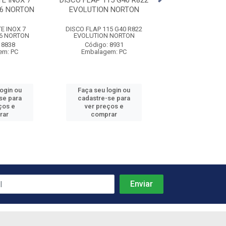
E INOX 7
DISCO FLAP 115 G40 R822
DISCO LIXA FER
.6 NORTON
EVOLUTION NORTON
F900 NOR
E INOX 7
DISCO FLAP 115 G40 R822
DISCO LIXA FERRO 
.6 NORTON
EVOLUTION NORTON
NORTON
 8838
Código: 8931
Código: 89
em: PC
Embalagem: PC
Embalagem:
login ou
Faça seu login ou
Faça seu log
se para
cadastre-se para
cadastre-se 
ços e
ver preços e
ver preços
rar
comprar
comprar