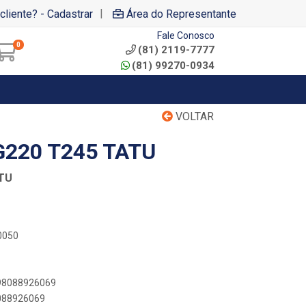
|
cliente? - Cadastrar
Área do Representante
Fale Conosco
0
(81) 2119-7777
(81) 99270-0934
VOLTAR
G220 T245 TATU
ATU
0050
898088926069
8088926069