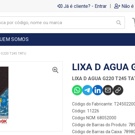
|
Já é cliente? - Entrar
Não é 
UEM SOMOS
 G220 T245 TATU
LIXA D AGUA 
LIXA D AGUA G220 T245 T
Código do Fabricante: T2450220
Código: 11226
Código NCM: 68052000
Código de Barras do Produto: 7
Código de Barras da Caixa: 789