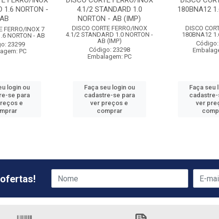
TE FERRO/INOX
DISCO CORTE FERRO/INOX
DISCO CORT
 1.6 NORTON -
4.1/2 STANDARD 1.0
180BNA12 1
AB
NORTON - AB (IMP)
DISCO CORTE FERRO/INOX
DISCO CORT
E FERRO/INOX 7
4.1/2 STANDARD 1.0 NORTON -
180BNA12 1
.6 NORTON - AB
AB (IMP)
Código:
o: 23299
Código: 23298
Embalag
agem: PC
Embalagem: PC
u login ou
Faça seu login ou
Faça seu 
re-se para
cadastre-se para
cadastre-
preços e
ver preços e
ver pre
mprar
comprar
comp
ofertas!