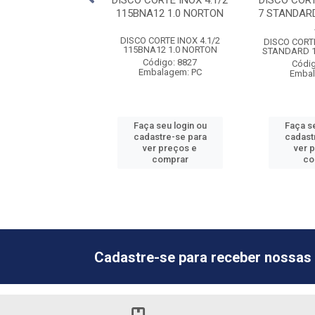
IXA FERRO 7 G36
DISCO CORTE INOX 4.1/2
DISCO COR
00 NORTON
115BNA12 1.0 NORTON
7 STANDARD
A FERRO 7 G36 F900
DISCO CORTE INOX 4.1/2
DISCO CORT
NORTON
115BNA12 1.0 NORTON
STANDARD 1
ódigo: 8994
Código: 8827
Códig
balagem: PC
Embalagem: PC
Embal
 seu login ou
Faça seu login ou
Faça se
astre-se para
cadastre-se para
cadast
er preços e
ver preços e
ver 
comprar
comprar
co
Cadastre-se para receber nossas 