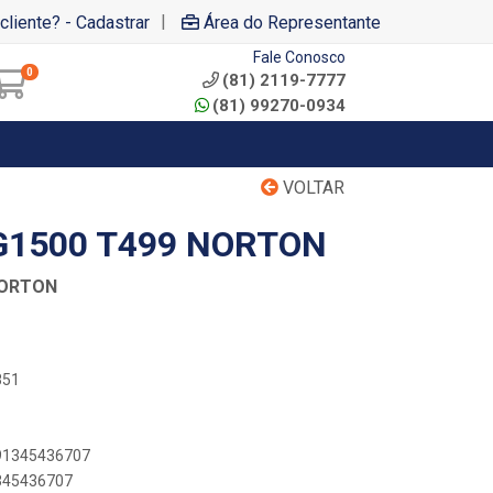
|
cliente? - Cadastrar
Área do Representante
Fale Conosco
0
(81) 2119-7777
(81) 99270-0934
VOLTAR
 G1500 T499 NORTON
NORTON
851
891345436707
1345436707