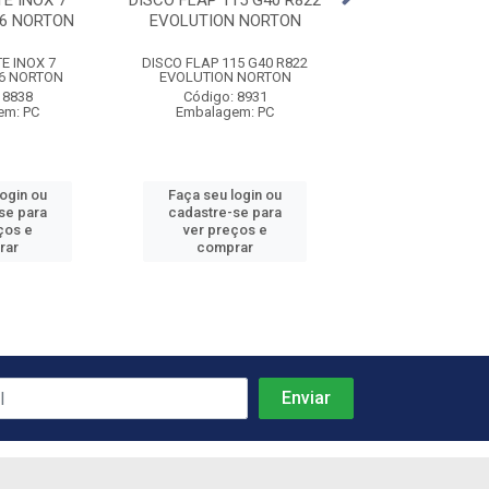
E INOX 7
DISCO FLAP 115 G40 R822
DISCO LIXA FER
.6 NORTON
EVOLUTION NORTON
F900 NOR
E INOX 7
DISCO FLAP 115 G40 R822
DISCO LIXA FERRO 
.6 NORTON
EVOLUTION NORTON
NORTON
 8838
Código: 8931
Código: 89
em: PC
Embalagem: PC
Embalagem:
login ou
Faça seu login ou
Faça seu log
se para
cadastre-se para
cadastre-se 
ços e
ver preços e
ver preços
rar
comprar
comprar