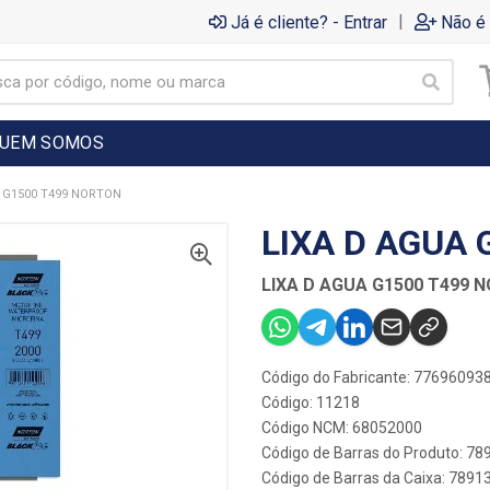
|
Já é cliente? - Entrar
Não é 
UEM SOMOS
 G1500 T499 NORTON
LIXA D AGUA
LIXA D AGUA G1500 T499 
Código do Fabricante: 77696093
Código: 11218
Código NCM: 68052000
Código de Barras do Produto: 7
Código de Barras da Caixa: 789