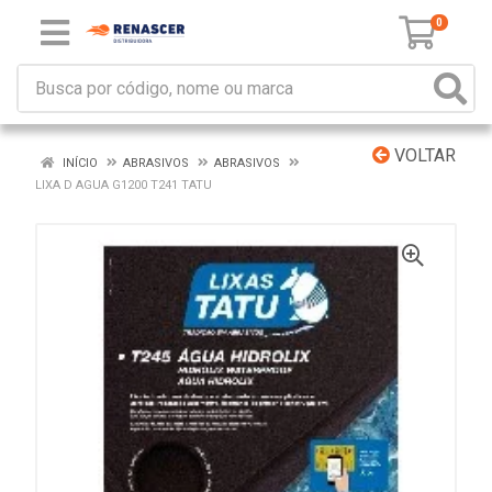
0
VOLTAR
INÍCIO
ABRASIVOS
ABRASIVOS
LIXA D AGUA G1200 T241 TATU