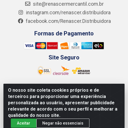
site@renascermercantil.com.br
instagram.com/renascer.distribuidora
facebook.com/Renascer.Distribuidora
Formas de Pagamento
Site Seguro
O nosso site coleta cookies próprios e de
Renascer Distribuidora - Rua São Miguel, 1845 -
terceiros para proporcionar uma experiência
Afogados - Recife / PE - CEP 50850-000 - CNPJ
personalizada ao usuário, apresentar publicidade
07.264.693/0001-79
relevante de acordo com o seu perfil e melhorar a
qualidade do nosso site.
Aceitar
Negar não essenciais