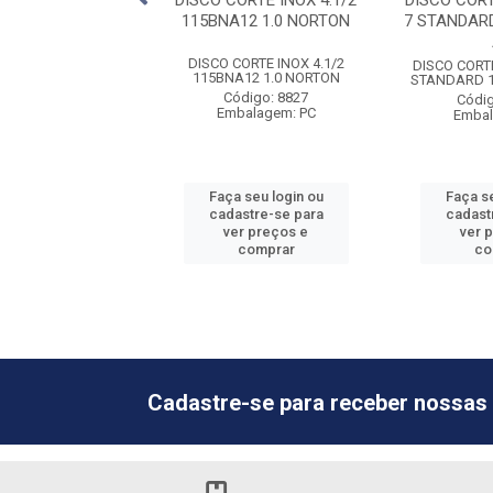
IXA FERRO 7 G36
DISCO CORTE INOX 4.1/2
DISCO COR
00 NORTON
115BNA12 1.0 NORTON
7 STANDARD
A FERRO 7 G36 F900
DISCO CORTE INOX 4.1/2
DISCO CORT
NORTON
115BNA12 1.0 NORTON
STANDARD 1
ódigo: 8994
Código: 8827
Códig
balagem: PC
Embalagem: PC
Embal
 seu login ou
Faça seu login ou
Faça se
astre-se para
cadastre-se para
cadast
er preços e
ver preços e
ver 
comprar
comprar
co
Cadastre-se para receber nossas 