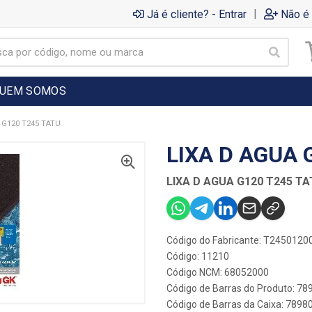
|
Já é cliente? - Entrar
Não é 
UEM SOMOS
 G120 T245 TATU
LIXA D AGUA 
LIXA D AGUA G120 T245 T
Código do Fabricante: T2450120
Código: 11210
Código NCM: 68052000
Código de Barras do Produto: 7
Código de Barras da Caixa: 789