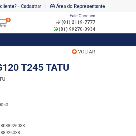
|
cliente? - Cadastrar
Área do Representante
Fale Conosco
0
(81) 2119-7777
(81) 99270-0934
VOLTAR
G120 T245 TATU
ATU
0050
898088926038
8088926038