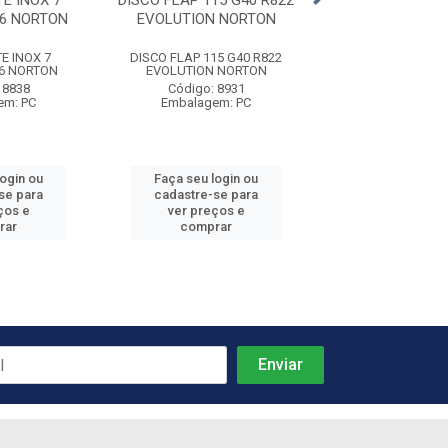
E INOX 7
DISCO FLAP 115 G40 R822
DISCO LIXA FER
.6 NORTON
EVOLUTION NORTON
F900 NOR
E INOX 7
DISCO FLAP 115 G40 R822
DISCO LIXA FERRO 
.6 NORTON
EVOLUTION NORTON
NORTON
 8838
Código: 8931
Código: 89
em: PC
Embalagem: PC
Embalagem:
login ou
Faça seu login ou
Faça seu log
se para
cadastre-se para
cadastre-se 
ços e
ver preços e
ver preços
rar
comprar
comprar