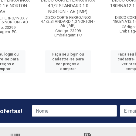
TE FERRO/INOX
DISCO CORTE FERRO/INOX
DISCO CORT
 1.6 NORTON -
4.1/2 STANDARD 1.0
180BNA12 1
AB
NORTON - AB (IMP)
DISCO CORTE FERRO/INOX
DISCO CORT
E FERRO/INOX 7
4.1/2 STANDARD 1.0 NORTON -
180BNA12 1
.6 NORTON - AB
AB (IMP)
Código:
o: 23299
Código: 23298
Embalag
agem: PC
Embalagem: PC
u login ou
Faça seu login ou
Faça seu 
re-se para
cadastre-se para
cadastre-
preços e
ver preços e
ver pre
mprar
comprar
comp
ofertas!