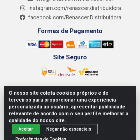
instagram.com/renascer.distribuidora
facebook.com/Renascer.Distribuidora
Formas de Pagamento
Site Seguro
O nosso site coleta cookies próprios e de
Renascer Distribuidora - Rua São Miguel, 1845 -
terceiros para proporcionar uma experiência
Afogados - Recife / PE - CEP 50850-000 - CNPJ
personalizada ao usuário, apresentar publicidade
07.264.693/0001-79
relevante de acordo com o seu perfil e melhorar a
qualidade do nosso site.
Aceitar
Negar não essenciais
Preferências de Cookies