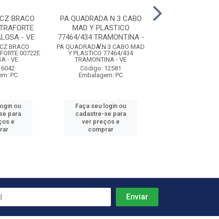
CZ BRACO
PA QUADRADA N 3 CABO
LONA PLAST C
TRAFORTE
MAD Y PLASTICO
50A55 MIC 8X1
LOSA - VE
77464/434 TRAMONTINA -
LONAX
V...
CZ BRACO
PA QUADRADA N 3 CABO MAD
LONA PLAST CONST
FORTE 00722E
Y PLASTICO 77464/434
MIC 8X100 40K
A - VE
TRAMONTINA - VE
Código: 11
 6042
Código: 12581
Embalagem:
em: PC
Embalagem: PC
login ou
Faça seu login ou
Faça seu log
se para
cadastre-se para
cadastre-se 
ços e
ver preços e
ver preços
rar
comprar
comprar