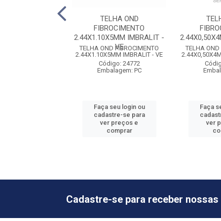
LAST CONST PT
TELHA OND
TEL
MIC 8X100 40KG
FIBROCIMENTO
FIBR
LONAX
2.44X1.10X5MM IMBRALIT -
2.44X0,50X
VE
ST CONST PT 50A55
TELHA OND FIBROCIMENTO
TELHA OND
100 40KG LONAX
2.44X1.10X5MM IMBRALIT - VE
2.44X0,50X4M
digo: 11378
Código: 24772
Códig
balagem: RL
Embalagem: PC
Embal
 seu login ou
Faça seu login ou
Faça se
astre-se para
cadastre-se para
cadast
er preços e
ver preços e
ver 
comprar
comprar
co
Cadastre-se para receber nossas 