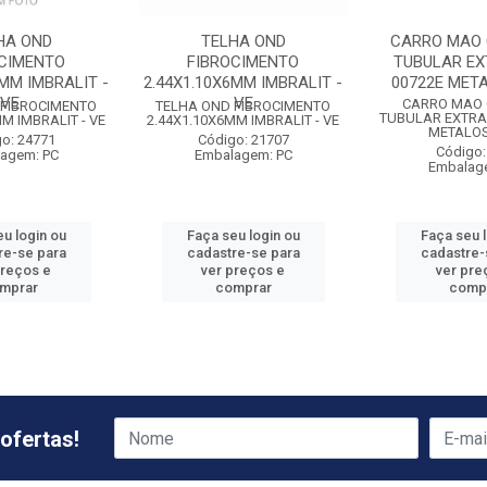
HA OND
TELHA OND
CARRO MAO 
OCIMENTO
FIBROCIMENTO
TUBULAR EX
4MM IMBRALIT -
2.44X1.10X6MM IMBRALIT -
00722E META
VE
VE
CARRO MAO 
 FIBROCIMENTO
TELHA OND FIBROCIMENTO
TUBULAR EXTRA
M IMBRALIT - VE
2.44X1.10X6MM IMBRALIT - VE
METALOS
o: 24771
Código: 21707
Código:
agem: PC
Embalagem: PC
Embalag
u login ou
Faça seu login ou
Faça seu 
re-se para
cadastre-se para
cadastre-
preços e
ver preços e
ver pre
mprar
comprar
comp
ofertas!