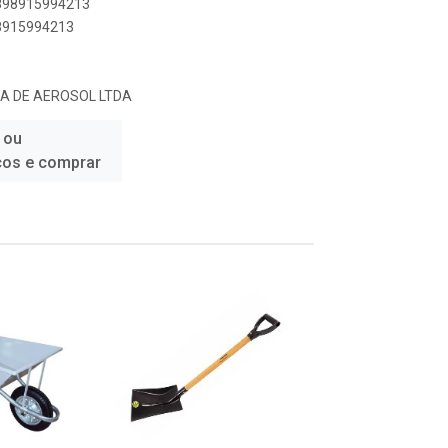
7898915994213
98915994213
IA DE AEROSOL LTDA
 ou
ços e comprar