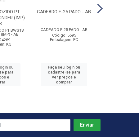
OZIDO PT
CADEADO E-25 PADO - AB
CADEADO E-3
NDER (IMP)
B
CADEADO E-25 PADO - AB
CADEADO E-35
DO PT BWS18
(IMP) - AB
Código: 5695
Código: 56
Embalagem: PC
Embalagem:
 24289
em: KG
login ou
Faça seu login ou
Faça seu log
se para
cadastre-se para
cadastre-se 
ços e
ver preços e
ver preços
rar
comprar
comprar