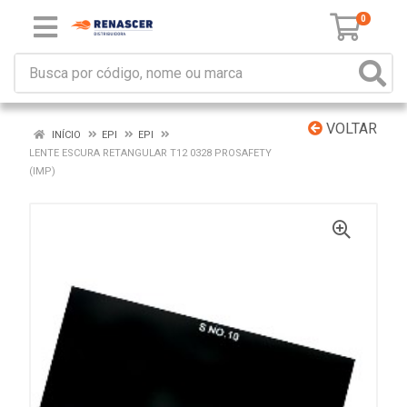
0
VOLTAR
INÍCIO
EPI
EPI
LENTE ESCURA RETANGULAR T12 0328 PROSAFETY
(IMP)