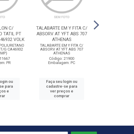
LON C/
TALABARTE EM Y FITA C/
LUVA MALH
 TATIL PT
ABSORV AT YFT ABS 707
PIGMENTADA 
46932 VOLK
ATHENAS
SMART T/U CA46
.
 POLIURETANO
TALABARTE EM Y FITA C/
LUVA MALHA BR P
 T/G CA46932
ABSORV AT YFT ABS 707
COTTON SMART T/
IMP)
ATHENAS
VOLK
 11667
Código: 21900
Código: 11
em: PR
Embalagem: PC
Embalagem:
login ou
Faça seu login ou
Faça seu log
se para
cadastre-se para
cadastre-se 
ços e
ver preços e
ver preços
rar
comprar
comprar