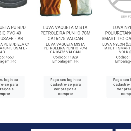
UETA PU BI/D
LUVA VAQUETA MISTA
LUVA NY
BIQ PVC 40
PETROLEIRA PUNHO 7CM
POLIURETANO
 USAFE - AB
CA16475 VALCAN
SMART T/G CA
(I..
 PU BI/D ELA C/
LUVA VAQUETA MISTA
LUVA NYLON C/
CA48413 USAFE -
PETROLEIRA PUNHO 7CM
TATIL PT SMART
AB
CA16475 VALCAN
VOLK (
go: 4653
Código: 11829
Código:
agem: PR
Embalagem: PR
Embalag
u login ou
Faça seu login ou
Faça seu 
re-se para
cadastre-se para
cadastre-
preços e
ver preços e
ver pre
mprar
comprar
comp