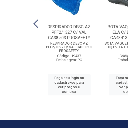
A MALHA BR
RESPIRADOR DESC AZ
BOTA VAQ
NTADA COTTON
PFF2/1327 C/ VAL
ELA C/ 
/U CA46933 VOLK
CA38.503 PROSAFETY
CA48413
HA BR PIGMENTADA
RESPIRADOR DESC AZ
BOTA VAQUETA
MART T/U CA46933
PFF2/1327 C/ VAL CA38.503
BIQ PVC 40 
VOLK
PROSAFETY
digo: 11621
Código: 19437
Códi
balagem: PR
Embalagem: PC
Embal
 seu login ou
Faça seu login ou
Faça se
astre-se para
cadastre-se para
cadast
er preços e
ver preços e
ver 
comprar
comprar
co