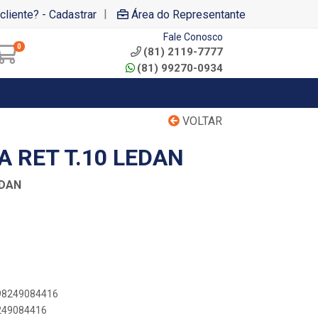
|
cliente? - Cadastrar
Área do Representante
Fale Conosco
0
(81) 2119-7777
(81) 99270-0934
VOLTAR
 RET T.10 LEDAN
EDAN
898249084416
8249084416