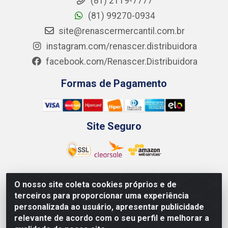
(81) 2119-7777
(81) 99270-0934
site@renascermercantil.com.br
instagram.com/renascer.distribuidora
facebook.com/Renascer.Distribuidora
Formas de Pagamento
Site Seguro
O nosso site coleta cookies próprios e de
Renascer Distribuidora - Rua São Miguel, 1845 -
terceiros para proporcionar uma experiência
Afogados - Recife / PE - CEP 50850-000 - CNPJ
personalizada ao usuário, apresentar publicidade
07.264.693/0001-79
relevante de acordo com o seu perfil e melhorar a