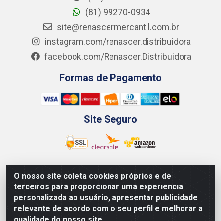
(81) 99270-0934
site@renascermercantil.com.br
instagram.com/renascer.distribuidora
facebook.com/Renascer.Distribuidora
Formas de Pagamento
Site Seguro
O nosso site coleta cookies próprios e de
Renascer Distribuidora - Rua São Miguel, 1845 -
terceiros para proporcionar uma experiência
Afogados - Recife / PE - CEP 50850-000 - CNPJ
personalizada ao usuário, apresentar publicidade
07.264.693/0001-79
relevante de acordo com o seu perfil e melhorar a
qualidade do nosso site.