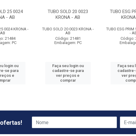
LD 25 0024
TUBO SOLD 20 0023
TUBO ESG PR
NA - AB
KRONA - AB
KRONA 
5 0024 KRONA -
TUBO SOLD 20 0023 KRONA -
TUBO ESG PRIM 
AB
AB
- A
o: 21484
Código: 21481
Código:
agem: PC
Embalagem: PC
Embalag
u login ou
Faça seu login ou
Faça seu 
re-se para
cadastre-se para
cadastre-
preços e
ver preços e
ver pre
mprar
comprar
comp
ofertas!