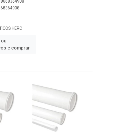
898668364908
8668364908
TICOS HERC
 ou
ços e comprar