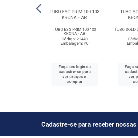
G 40 0100 KRONA
TUBO ESG PRIM 100 103
TUBO SO
KRONA - AB
KRO
G 40 0100 KRONA
TUBO ESG PRIM 100 103
TUBO SOLD 2
KRONA - AB
digo: 21456
Código: 21440
Códig
balagem: PC
Embalagem: PC
Embal
 seu login ou
Faça seu login ou
Faça se
astre-se para
cadastre-se para
cadast
er preços e
ver preços e
ver 
comprar
comprar
co
Cadastre-se para receber nossas 