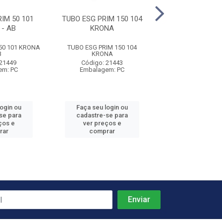
IM 50 101
TUBO ESG PRIM 150 104
TUBO ESG 40 01
- AB
KRONA
50 101 KRONA
TUBO ESG PRIM 150 104
TUBO ESG 40 01
B
KRONA
Código: 21
 21449
Código: 21443
Embalagem:
em: PC
Embalagem: PC
login ou
Faça seu login ou
Faça seu log
se para
cadastre-se para
cadastre-se 
ços e
ver preços e
ver preços
rar
comprar
comprar