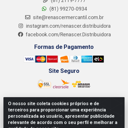
(81) 2119-7777
(81) 99270-0934
site@renascermercantil.com.br
instagram.com/renascer.distribuidora
facebook.com/Renascer.Distribuidora
Formas de Pagamento
Site Seguro
O nosso site coleta cookies próprios e de
Renascer Distribuidora - Rua São Miguel, 1845 -
terceiros para proporcionar uma experiência
Afogados - Recife / PE - CEP 50850-000 - CNPJ
personalizada ao usuário, apresentar publicidade
07.264.693/0001-79
relevante de acordo com o seu perfil e melhorar a