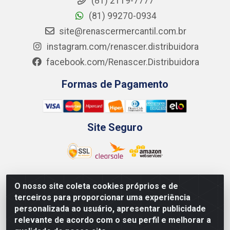
(81) 2119-7777
(81) 99270-0934
site@renascermercantil.com.br
instagram.com/renascer.distribuidora
facebook.com/Renascer.Distribuidora
Formas de Pagamento
Site Seguro
O nosso site coleta cookies próprios e de
Renascer Distribuidora - Rua São Miguel, 1845 -
terceiros para proporcionar uma experiência
Afogados - Recife / PE - CEP 50850-000 - CNPJ
personalizada ao usuário, apresentar publicidade
07.264.693/0001-79
relevante de acordo com o seu perfil e melhorar a