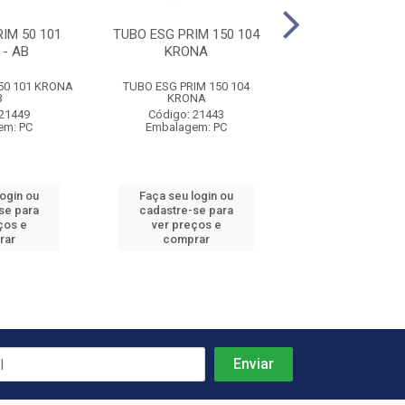
IM 50 101
TUBO ESG PRIM 150 104
TUBO ESG 40 01
- AB
KRONA
50 101 KRONA
TUBO ESG PRIM 150 104
TUBO ESG 40 01
B
KRONA
Código: 21
 21449
Código: 21443
Embalagem:
em: PC
Embalagem: PC
login ou
Faça seu login ou
Faça seu log
se para
cadastre-se para
cadastre-se 
ços e
ver preços e
ver preços
rar
comprar
comprar