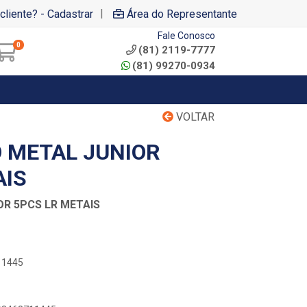
|
cliente? - Cadastrar
Área do Representante
Fale Conosco
0
(81) 2119-7777
(81) 99270-0934
VOLTAR
O METAL JUNIOR
AIS
OR 5PCS LR METAIS
11445