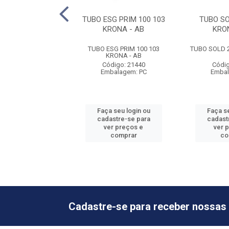
G 40 0100 KRONA
TUBO ESG PRIM 100 103
TUBO SO
KRONA - AB
KRO
G 40 0100 KRONA
TUBO ESG PRIM 100 103
TUBO SOLD 2
KRONA - AB
digo: 21456
Código: 21440
Códig
balagem: PC
Embalagem: PC
Embal
 seu login ou
Faça seu login ou
Faça se
astre-se para
cadastre-se para
cadast
er preços e
ver preços e
ver 
comprar
comprar
co
Cadastre-se para receber nossas 