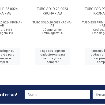
LD 25 0024
TUBO SOLD 20 0023
TUBO ESG PR
NA - AB
KRONA - AB
KRONA 
5 0024 KRONA -
TUBO SOLD 20 0023 KRONA -
TUBO ESG PRIM 
AB
AB
- A
o: 21484
Código: 21481
Código:
agem: PC
Embalagem: PC
Embalag
u login ou
Faça seu login ou
Faça seu 
re-se para
cadastre-se para
cadastre-
preços e
ver preços e
ver pre
mprar
comprar
comp
ofertas!