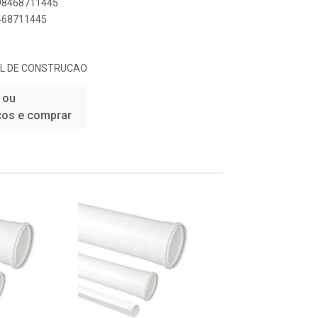
898468711445
8468711445
IAL DE CONSTRUCAO
 ou
ços e comprar