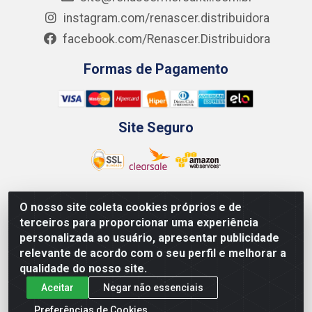
instagram.com/renascer.distribuidora
facebook.com/Renascer.Distribuidora
Formas de Pagamento
Site Seguro
O nosso site coleta cookies próprios e de
Renascer Distribuidora - Rua São Miguel, 1845 -
terceiros para proporcionar uma experiência
Afogados - Recife / PE - CEP 50850-000 - CNPJ
personalizada ao usuário, apresentar publicidade
07.264.693/0001-79
relevante de acordo com o seu perfil e melhorar a
qualidade do nosso site.
Aceitar
Negar não essenciais
Preferências de Cookies