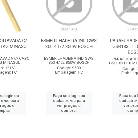
OITAVADA C/
ESMERILHADEIRA IND GWS
PARAFUSADE
 1KG MINASUL
850 4.1/2 850W BOSCH
GSB183 LI 1
BOS
TAVADA C/ CABO
ESMERILHADEIRA IND GWS
PARAFUSADE
G MINASUL
850 4.1/2 850W BOSCH
GSB183 LI 18V 
o: 12163
Código: 9589
Código:
agem: PC
Embalagem: PC
Embalag
u login ou
Faça seu login ou
Faça seu 
re-se para
cadastre-se para
cadastre-
preços e
ver preços e
ver pre
mprar
comprar
comp