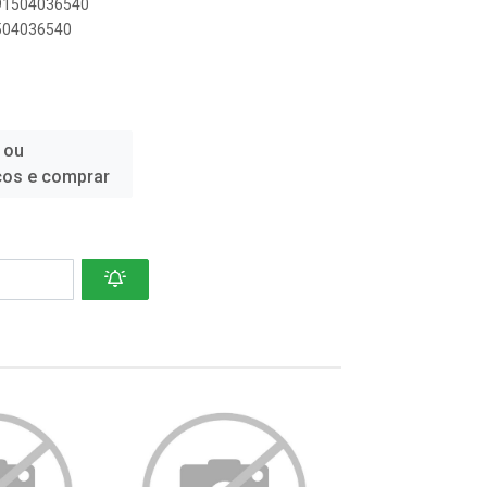
891504036540
1504036540
 ou
ços e comprar