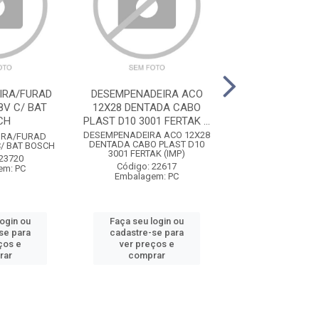
IRA/FURAD
DESEMPENADEIRA ACO
MARRETA OITA
8V C/ BAT
12X28 DENTADA CABO
CABO 5KG M
CH
PLAST D10 3001 FERTAK ...
DESEMPENADEIRA ACO 12X28
MARRETA OITAVAD
IRA/FURAD
DENTADA CABO PLAST D10
5KG MOMF
C/ BAT BOSCH
3001 FERTAK (IMP)
Código: 12
 23720
Código: 22617
Embalagem:
em: PC
Embalagem: PC
login ou
Faça seu login ou
Faça seu log
se para
cadastre-se para
cadastre-se 
ços e
ver preços e
ver preços
rar
comprar
comprar