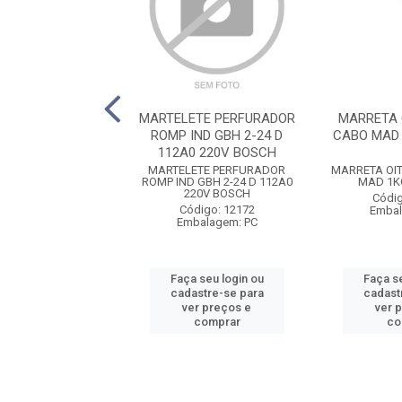
A OITAVADA C/
MARTELETE PERFURADOR
MARRETA 
5KG MOMFORT
ROMP IND GBH 2-24 D
CABO MAD
112A0 220V BOSCH
OITAVADA C/ CABO
MARTELETE PERFURADOR
MARRETA OI
G MOMFORT
ROMP IND GBH 2-24 D 112A0
MAD 1K
220V BOSCH
digo: 12162
Códig
Código: 12172
balagem: PC
Embal
Embalagem: PC
 seu login ou
Faça seu login ou
Faça se
astre-se para
cadastre-se para
cadast
er preços e
ver preços e
ver 
comprar
comprar
co