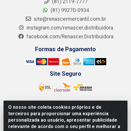
(81) 2119-7777
(81) 99270-0934
site@renascermercantil.com.br
instagram.com/renascer.distribuidora
facebook.com/Renascer.Distribuidora
Formas de Pagamento
Site Seguro
O nosso site coleta cookies próprios e de
Renascer Distribuidora - Rua São Miguel, 1845 -
terceiros para proporcionar uma experiência
Afogados - Recife / PE - CEP 50850-000 - CNPJ
personalizada ao usuário, apresentar publicidade
07.264.693/0001-79
relevante de acordo com o seu perfil e melhorar a