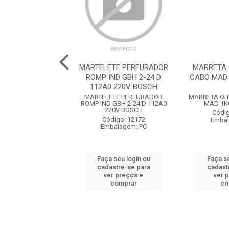
A OITAVADA C/
MARTELETE PERFURADOR
MARRETA 
5KG MOMFORT
ROMP IND GBH 2-24 D
CABO MAD
112A0 220V BOSCH
OITAVADA C/ CABO
MARTELETE PERFURADOR
MARRETA OI
G MOMFORT
ROMP IND GBH 2-24 D 112A0
MAD 1K
220V BOSCH
digo: 12162
Códig
Código: 12172
balagem: PC
Embal
Embalagem: PC
 seu login ou
Faça seu login ou
Faça se
astre-se para
cadastre-se para
cadast
er preços e
ver preços e
ver 
comprar
comprar
co