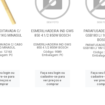
OITAVADA C/
ESMERILHADEIRA IND GWS
PARAFUSADE
 1KG MINASUL
850 4.1/2 850W BOSCH
GSB183 LI 1
BOS
TAVADA C/ CABO
ESMERILHADEIRA IND GWS
PARAFUSADE
G MINASUL
850 4.1/2 850W BOSCH
GSB183 LI 18V 
o: 12163
Código: 9589
Código:
agem: PC
Embalagem: PC
Embalag
u login ou
Faça seu login ou
Faça seu 
re-se para
cadastre-se para
cadastre-
preços e
ver preços e
ver pre
mprar
comprar
comp