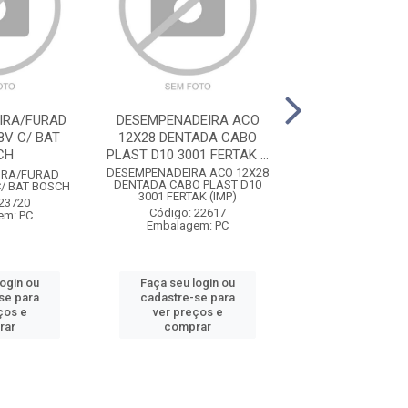
IRA/FURAD
DESEMPENADEIRA ACO
MARRETA OITA
8V C/ BAT
12X28 DENTADA CABO
CABO 5KG M
CH
PLAST D10 3001 FERTAK ...
DESEMPENADEIRA ACO 12X28
MARRETA OITAVAD
IRA/FURAD
DENTADA CABO PLAST D10
5KG MOMF
C/ BAT BOSCH
3001 FERTAK (IMP)
Código: 12
 23720
Código: 22617
Embalagem:
em: PC
Embalagem: PC
login ou
Faça seu login ou
Faça seu log
se para
cadastre-se para
cadastre-se 
ços e
ver preços e
ver preços
rar
comprar
comprar