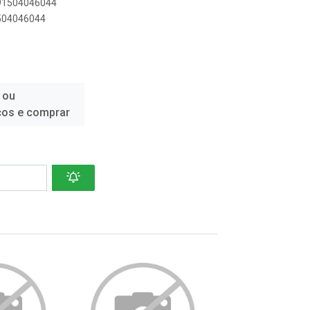
891504046044
1504046044
 ou
ços e comprar