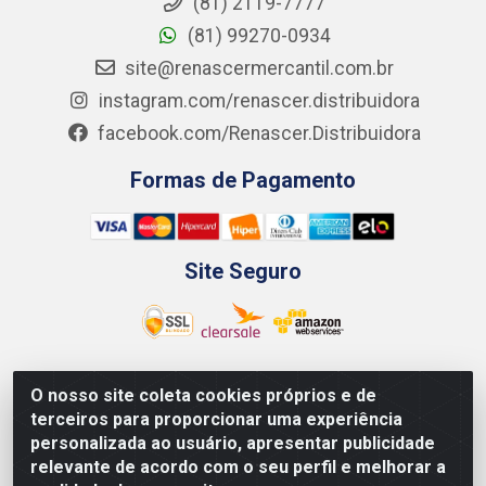
(81) 2119-7777
(81) 99270-0934
site@renascermercantil.com.br
instagram.com/renascer.distribuidora
facebook.com/Renascer.Distribuidora
Formas de Pagamento
Site Seguro
O nosso site coleta cookies próprios e de
Renascer Distribuidora - Rua São Miguel, 1845 -
terceiros para proporcionar uma experiência
Afogados - Recife / PE - CEP 50850-000 - CNPJ
personalizada ao usuário, apresentar publicidade
07.264.693/0001-79
relevante de acordo com o seu perfil e melhorar a