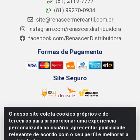
(81) 2119-7777
(81) 99270-0934
site@renascermercantil.com.br
instagram.com/renascer.distribuidora
facebook.com/Renascer.Distribuidora
Formas de Pagamento
Site Seguro
O nosso site coleta cookies próprios e de
Renascer Distribuidora - Rua São Miguel, 1845 -
terceiros para proporcionar uma experiência
Afogados - Recife / PE - CEP 50850-000 - CNPJ
personalizada ao usuário, apresentar publicidade
07.264.693/0001-79
relevante de acordo com o seu perfil e melhorar a