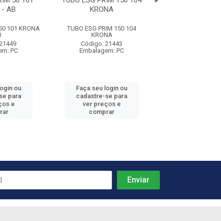
IM 50 101
TUBO ESG PRIM 150 104
TUBO ESG 40 01
- AB
KRONA
50 101 KRONA
TUBO ESG PRIM 150 104
TUBO ESG 40 01
B
KRONA
Código: 21
 21449
Código: 21443
Embalagem:
em: PC
Embalagem: PC
login ou
Faça seu login ou
Faça seu log
se para
cadastre-se para
cadastre-se 
ços e
ver preços e
ver preços
rar
comprar
comprar