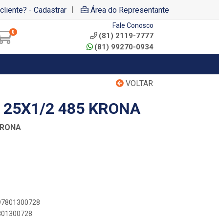
|
cliente? - Cadastrar
Área do Representante
Fale Conosco
0
(81) 2119-7777
(81) 99270-0934
VOLTAR
 25X1/2 485 KRONA
KRONA
897801300728
7801300728