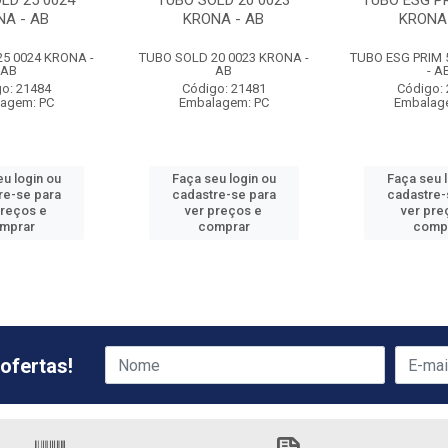
LD 25 0024
TUBO SOLD 20 0023
TUBO ESG PR
NA - AB
KRONA - AB
KRONA 
5 0024 KRONA -
TUBO SOLD 20 0023 KRONA -
TUBO ESG PRIM 
AB
AB
- A
o: 21484
Código: 21481
Código:
agem: PC
Embalagem: PC
Embalag
u login ou
Faça seu login ou
Faça seu 
re-se para
cadastre-se para
cadastre-
preços e
ver preços e
ver pre
mprar
comprar
comp
ofertas!