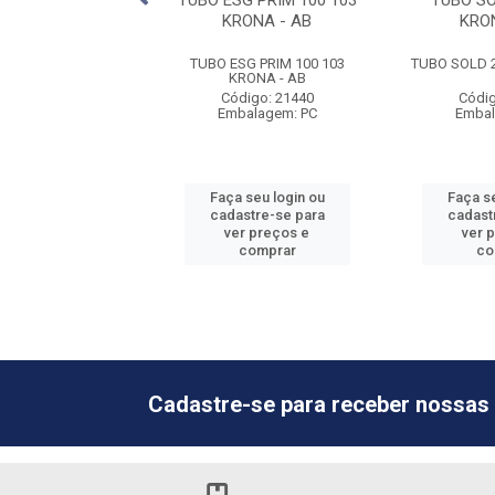
G 40 0100 KRONA
TUBO ESG PRIM 100 103
TUBO SO
KRONA - AB
KRO
G 40 0100 KRONA
TUBO ESG PRIM 100 103
TUBO SOLD 2
KRONA - AB
digo: 21456
Código: 21440
Códig
balagem: PC
Embalagem: PC
Embal
 seu login ou
Faça seu login ou
Faça se
astre-se para
cadastre-se para
cadast
er preços e
ver preços e
ver 
comprar
comprar
co
Cadastre-se para receber nossas 