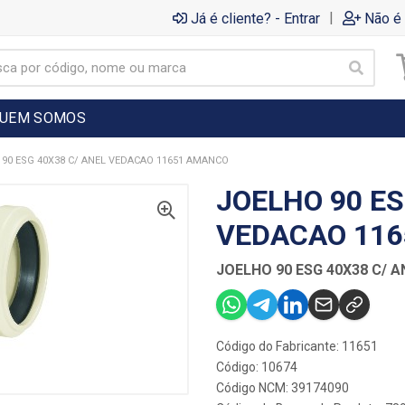
|
Já é cliente? - Entrar
Não é 
UEM SOMOS
90 ESG 40X38 C/ ANEL VEDACAO 11651 AMANCO
JOELHO 90 ES
VEDACAO 11
JOELHO 90 ESG 40X38 C/ 
Código do Fabricante: 11651
Código: 10674
Código NCM: 39174090