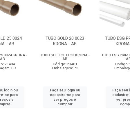
LD 25 0024
TUBO SOLD 20 0023
TUBO ESG PR
NA - AB
KRONA - AB
KRONA 
5 0024 KRONA -
TUBO SOLD 20 0023 KRONA -
TUBO ESG PRIM 
AB
AB
- A
o: 21484
Código: 21481
Código:
agem: PC
Embalagem: PC
Embalag
u login ou
Faça seu login ou
Faça seu 
re-se para
cadastre-se para
cadastre-
preços e
ver preços e
ver pre
mprar
comprar
comp