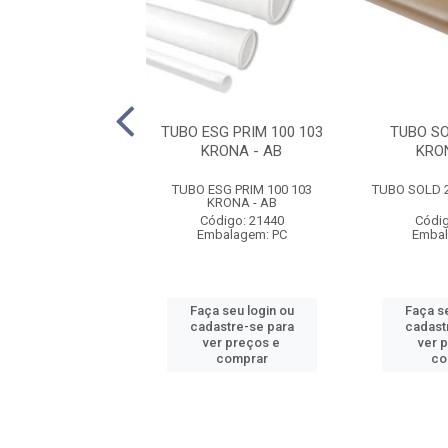
G 40 0100 KRONA
TUBO ESG PRIM 100 103
TUBO SO
KRONA - AB
KRO
G 40 0100 KRONA
TUBO ESG PRIM 100 103
TUBO SOLD 2
KRONA - AB
digo: 21456
Código: 21440
Códig
balagem: PC
Embalagem: PC
Embal
 seu login ou
Faça seu login ou
Faça se
astre-se para
cadastre-se para
cadast
er preços e
ver preços e
ver 
comprar
comprar
co