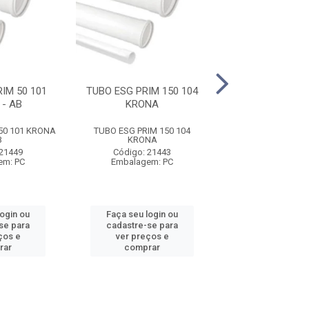
IM 50 101
TUBO ESG PRIM 150 104
TUBO ESG 40 01
- AB
KRONA
50 101 KRONA
TUBO ESG PRIM 150 104
TUBO ESG 40 01
B
KRONA
Código: 21
 21449
Código: 21443
Embalagem:
em: PC
Embalagem: PC
login ou
Faça seu login ou
Faça seu log
se para
cadastre-se para
cadastre-se 
ços e
ver preços e
ver preços
rar
comprar
comprar