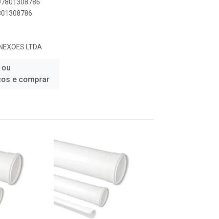
897801308786
7801308786
NEXOES LTDA
 ou
ços e comprar