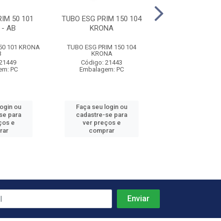
IM 50 101
TUBO ESG PRIM 150 104
TUBO ESG 40 01
- AB
KRONA
50 101 KRONA
TUBO ESG PRIM 150 104
TUBO ESG 40 01
B
KRONA
Código: 21
 21449
Código: 21443
Embalagem:
em: PC
Embalagem: PC
login ou
Faça seu login ou
Faça seu log
se para
cadastre-se para
cadastre-se 
ços e
ver preços e
ver preços
rar
comprar
comprar