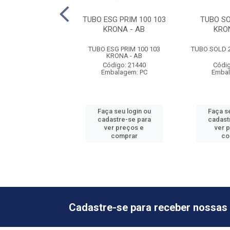
G 40 0100 KRONA
TUBO ESG PRIM 100 103
TUBO SO
KRONA - AB
KRO
G 40 0100 KRONA
TUBO ESG PRIM 100 103
TUBO SOLD 2
KRONA - AB
digo: 21456
Código: 21440
Códig
balagem: PC
Embalagem: PC
Embal
 seu login ou
Faça seu login ou
Faça se
astre-se para
cadastre-se para
cadast
er preços e
ver preços e
ver 
comprar
comprar
co
Cadastre-se para receber nossas 