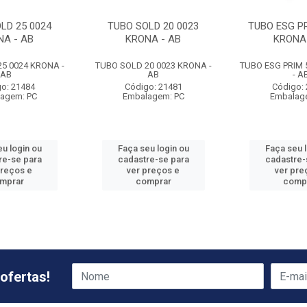
LD 25 0024
TUBO SOLD 20 0023
TUBO ESG PR
NA - AB
KRONA - AB
KRONA 
5 0024 KRONA -
TUBO SOLD 20 0023 KRONA -
TUBO ESG PRIM 
AB
AB
- A
o: 21484
Código: 21481
Código:
agem: PC
Embalagem: PC
Embalag
u login ou
Faça seu login ou
Faça seu 
re-se para
cadastre-se para
cadastre-
preços e
ver preços e
ver pre
mprar
comprar
comp
ofertas!