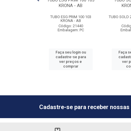
G 40 0100 KRONA
TUBO ESG PRIM 100 103
TUBO SO
KRONA - AB
KRO
G 40 0100 KRONA
TUBO ESG PRIM 100 103
TUBO SOLD 2
KRONA - AB
digo: 21456
Código: 21440
Códig
balagem: PC
Embalagem: PC
Embal
 seu login ou
Faça seu login ou
Faça se
astre-se para
cadastre-se para
cadast
er preços e
ver preços e
ver 
comprar
comprar
co
Cadastre-se para receber nossas 