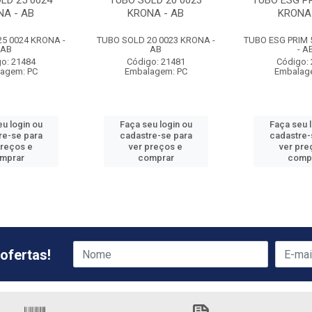
LD 25 0024
TUBO SOLD 20 0023
TUBO ESG PR
NA - AB
KRONA - AB
KRONA 
5 0024 KRONA -
TUBO SOLD 20 0023 KRONA -
TUBO ESG PRIM 
AB
AB
- A
o: 21484
Código: 21481
Código:
agem: PC
Embalagem: PC
Embalag
u login ou
Faça seu login ou
Faça seu 
re-se para
cadastre-se para
cadastre-
preços e
ver preços e
ver pre
mprar
comprar
comp
ofertas!