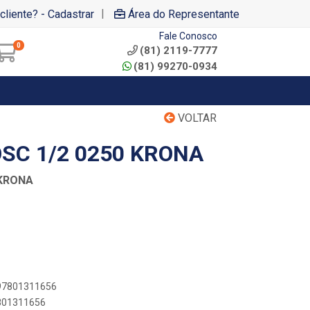
|
cliente? - Cadastrar
Área do Representante
Fale Conosco
0
(81) 2119-7777
(81) 99270-0934
VOLTAR
SC 1/2 0250 KRONA
 KRONA
897801311656
7801311656