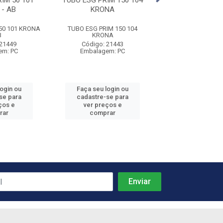
IM 50 101
TUBO ESG PRIM 150 104
TUBO ESG 40 01
- AB
KRONA
50 101 KRONA
TUBO ESG PRIM 150 104
TUBO ESG 40 01
B
KRONA
Código: 21
 21449
Código: 21443
Embalagem:
em: PC
Embalagem: PC
login ou
Faça seu login ou
Faça seu log
se para
cadastre-se para
cadastre-se 
ços e
ver preços e
ver preços
rar
comprar
comprar