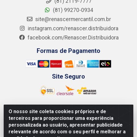
(81) 2119-7777
(81) 99270-0934
site@renascermercantil.com.br
instagram.com/renascer.distribuidora
facebook.com/Renascer.Distribuidora
Formas de Pagamento
Site Seguro
O nosso site coleta cookies próprios e de
Renascer Distribuidora - Rua São Miguel, 1845 -
terceiros para proporcionar uma experiência
Afogados - Recife / PE - CEP 50850-000 - CNPJ
personalizada ao usuário, apresentar publicidade
07.264.693/0001-79
relevante de acordo com o seu perfil e melhorar a