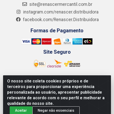
site@renascermercantil.com.br
instagram.com/renascer.distribuidora
facebook.com/Renascer.Distribuidora
Formas de Pagamento
Site Seguro
O nosso site coleta cookies próprios e de
Renascer Distribuidora - Rua São Miguel, 1845 -
terceiros para proporcionar uma experiência
Afogados - Recife / PE - CEP 50850-000 - CNPJ
personalizada ao usuário, apresentar publicidade
07.264.693/0001-79
relevante de acordo com o seu perfil e melhorar a
qualidade do nosso site.
Aceitar
Negar não essenciais