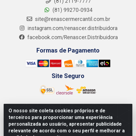
(81) 2119-7777
(81) 99270-0934
site@renascermercantil.com.br
instagram.com/renascer.distribuidora
facebook.com/Renascer.Distribuidora
Formas de Pagamento
Site Seguro
O nosso site coleta cookies próprios e de
Renascer Distribuidora - Rua São Miguel, 1845 -
terceiros para proporcionar uma experiência
Afogados - Recife / PE - CEP 50850-000 - CNPJ
personalizada ao usuário, apresentar publicidade
07.264.693/0001-79
relevante de acordo com o seu perfil e melhorar a