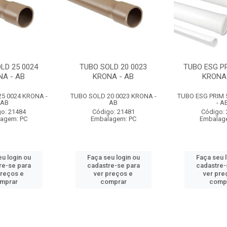
LD 25 0024
TUBO SOLD 20 0023
TUBO ESG PR
NA - AB
KRONA - AB
KRONA 
5 0024 KRONA -
TUBO SOLD 20 0023 KRONA -
TUBO ESG PRIM 
AB
AB
- A
o: 21484
Código: 21481
Código:
agem: PC
Embalagem: PC
Embalag
u login ou
Faça seu login ou
Faça seu 
re-se para
cadastre-se para
cadastre-
preços e
ver preços e
ver pre
mprar
comprar
comp