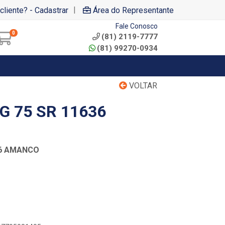
|
cliente? - Cadastrar
Área do Representante
Fale Conosco
0
(81) 2119-7777
(81) 99270-0934
VOLTAR
G 75 SR 11636
36 AMANCO