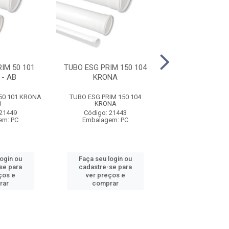
IM 50 101
TUBO ESG PRIM 150 104
TUBO ESG 40 01
- AB
KRONA
50 101 KRONA
TUBO ESG PRIM 150 104
TUBO ESG 40 01
B
KRONA
Código: 21
 21449
Código: 21443
Embalagem:
em: PC
Embalagem: PC
login ou
Faça seu login ou
Faça seu log
se para
cadastre-se para
cadastre-se 
ços e
ver preços e
ver preços
rar
comprar
comprar