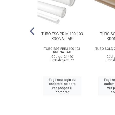
G 40 0100 KRONA
TUBO ESG PRIM 100 103
TUBO SO
KRONA - AB
KRO
G 40 0100 KRONA
TUBO ESG PRIM 100 103
TUBO SOLD 2
KRONA - AB
digo: 21456
Código: 21440
Códig
balagem: PC
Embalagem: PC
Embal
 seu login ou
Faça seu login ou
Faça se
astre-se para
cadastre-se para
cadast
er preços e
ver preços e
ver 
comprar
comprar
co