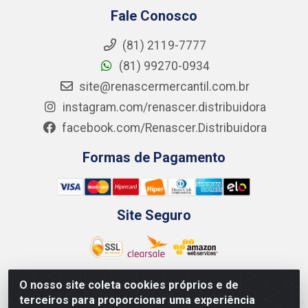
Fale Conosco
(81) 2119-7777
(81) 99270-0934
site@renascermercantil.com.br
instagram.com/renascer.distribuidora
facebook.com/Renascer.Distribuidora
Formas de Pagamento
Site Seguro
O nosso site coleta cookies próprios e de
terceiros para proporcionar uma experiência
Renascer Distribuidora - Rua São Miguel, 1845 -