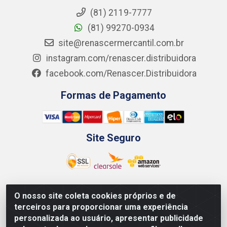
(81) 2119-7777
(81) 99270-0934
site@renascermercantil.com.br
instagram.com/renascer.distribuidora
facebook.com/Renascer.Distribuidora
Formas de Pagamento
Site Seguro
O nosso site coleta cookies próprios e de
Renascer Distribuidora - Rua São Miguel, 1845 -
terceiros para proporcionar uma experiência
Afogados - Recife / PE - CEP 50850-000 - CNPJ
personalizada ao usuário, apresentar publicidade
07.264.693/0001-79