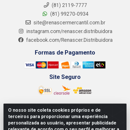
(81) 2119-7777
(81) 99270-0934
site@renascermercantil.com.br
instagram.com/renascer.distribuidora
facebook.com/Renascer.Distribuidora
Formas de Pagamento
Site Seguro
O nosso site coleta cookies próprios e de
Renascer Distribuidora - Rua São Miguel, 1845 -
terceiros para proporcionar uma experiência
Afogados - Recife / PE - CEP 50850-000 - CNPJ
personalizada ao usuário, apresentar publicidade
07.264.693/0001-79
relevante de acordo com o seu perfil e melhorar a