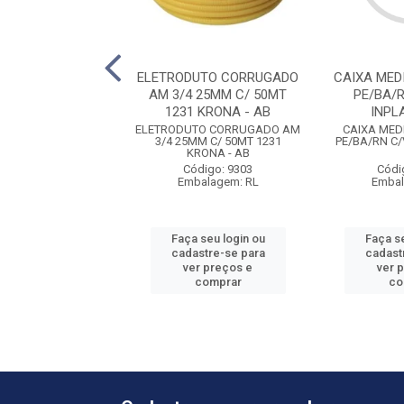
LEX ANTICHAMA
ELETRODUTO CORRUGADO
CAIXA MED
.5 (12) PT SIL
AM 3/4 25MM C/ 50MT
PE/BA/
1231 KRONA - AB
INPL
X ANTICHAMA 750V
ELETRODUTO CORRUGADO AM
CAIXA MED
5 (12) PT SIL
3/4 25MM C/ 50MT 1231
PE/BA/RN C/
KRONA - AB
ódigo: 5548
Código: 9303
Códi
balagem: RL
Embalagem: RL
Embal
 seu login ou
Faça seu login ou
Faça se
astre-se para
cadastre-se para
cadast
er preços e
ver preços e
ver 
comprar
comprar
co