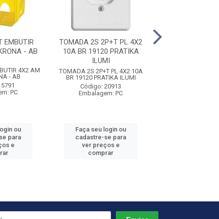
T EMBUTIR
TOMADA 2S 2P+T PL 4X2
CABO FLEX AN
KRONA - AB
10A BR 19120 PRATIKA
750V 2.5 (12)
ILUMI
BUTIR 4X2 AM
CABO FLEX ANTIC
TOMADA 2S 2P+T PL 4X2 10A
NA - AB
2.5 (12) PT 
BR 19120 PRATIKA ILUMI
 5791
Código: 55
Código: 20913
em: PC
Embalagem:
Embalagem: PC
login ou
Faça seu login ou
Faça seu log
se para
cadastre-se para
cadastre-se 
ços e
ver preços e
ver preços
rar
comprar
comprar