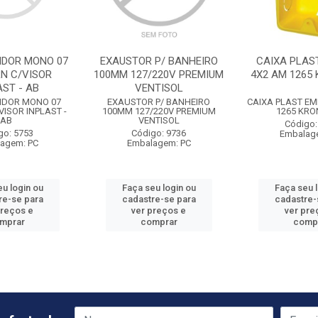
IDOR MONO 07
EXAUSTOR P/ BANHEIRO
CAIXA PLAS
RN C/VISOR
100MM 127/220V PREMIUM
4X2 AM 1265 
AST - AB
VENTISOL
IDOR MONO 07
EXAUSTOR P/ BANHEIRO
CAIXA PLAST EM
VISOR INPLAST -
100MM 127/220V PREMIUM
1265 KRO
AB
VENTISOL
Código:
go: 5753
Código: 9736
Embalag
agem: PC
Embalagem: PC
u login ou
Faça seu login ou
Faça seu 
re-se para
cadastre-se para
cadastre-
preços e
ver preços e
ver pre
mprar
comprar
comp