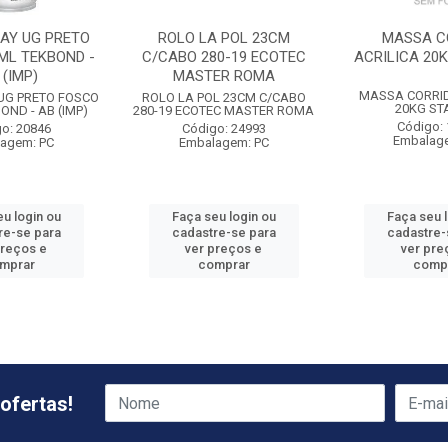
RAY UG PRETO
ROLO LA POL 23CM
MASSA C
ML TEKBOND -
C/CABO 280-19 ECOTEC
ACRILICA 20
 (IMP)
MASTER ROMA
MASSA CORRID
 UG PRETO FOSCO
ROLO LA POL 23CM C/CABO
20KG ST
OND - AB (IMP)
280-19 ECOTEC MASTER ROMA
Código:
o: 20846
Código: 24993
Embalag
agem: PC
Embalagem: PC
u login ou
Faça seu login ou
Faça seu 
re-se para
cadastre-se para
cadastre-
preços e
ver preços e
ver pre
mprar
comprar
comp
ofertas!