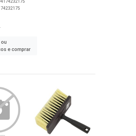
894174232175
4174232175
T
 ou
ços e comprar