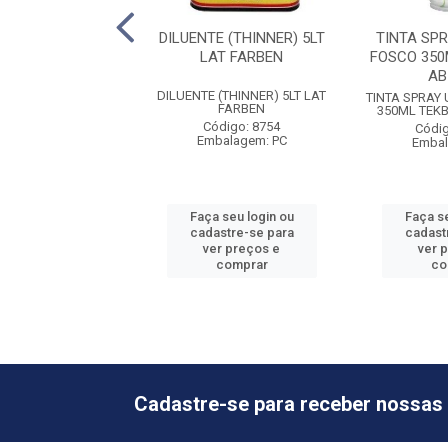
SERRALHEIRO CZ
DILUENTE (THINNER) 5LT
TINTA SP
GL STARLUX
LAT FARBEN
FOSCO 350
AB
ERRALHEIRO CZ 3L
DILUENTE (THINNER) 5LT LAT
TINTA SPRAY
L STARLUX
FARBEN
350ML TEKB
digo: 23776
Código: 8754
Códig
balagem: GL
Embalagem: PC
Embal
 seu login ou
Faça seu login ou
Faça se
astre-se para
cadastre-se para
cadast
er preços e
ver preços e
ver 
comprar
comprar
co
Cadastre-se para receber nossas 