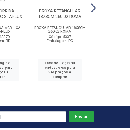
ORRIDA
BROXA RETANGULAR
ZARCAO SERRAL
KG STARLUX
18X8CM 260 02 ROMA
3L GL STA
A ACRILICA
BROXA RETANGULAR 18X8CM
ZARCAO SERRALHE
ARLUX
260 02 ROMA
GL STARL
 12270
Código: 5337
Código: 23
em: BD
Embalagem: PC
Embalagem:
login ou
Faça seu login ou
Faça seu log
se para
cadastre-se para
cadastre-se 
ços e
ver preços e
ver preços
rar
comprar
comprar