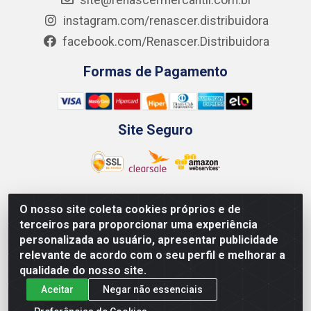
site@renascermercantil.com.br
instagram.com/renascer.distribuidora
facebook.com/Renascer.Distribuidora
Formas de Pagamento
Site Seguro
O nosso site coleta cookies próprios e de
Renascer Distribuidora - Rua São Miguel, 1845 -
terceiros para proporcionar uma experiência
Afogados - Recife / PE - CEP 50850-000 - CNPJ
personalizada ao usuário, apresentar publicidade
07.264.693/0001-79
relevante de acordo com o seu perfil e melhorar a
qualidade do nosso site.
Aceitar
Negar não essenciais