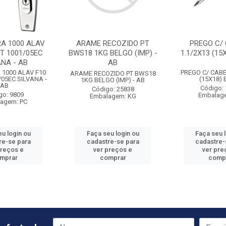
A 1000 ALAV
ARAME RECOZIDO PT
PREGO C/
XT 1001/05EC
BWS18 1KG BELGO (IMP) -
1.1/2X13 (15
ANA - AB
AB
1000 ALAV F10
PREGO C/ CABE
ARAME RECOZIDO PT BWS18
/05EC SILVANA -
(15X18)
1KG BELGO (IMP) - AB
AB
Código:
Código: 25838
go: 9809
Embalag
Embalagem: KG
agem: PC
u login ou
Faça seu login ou
Faça seu 
re-se para
cadastre-se para
cadastre-
preços e
ver preços e
ver pre
mprar
comprar
comp