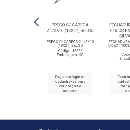
 E-25 PADO - AB
PREGO C/ CABECA
FECHADUR
2.1/2X10 (18X27) BELGO
F10 CR E
SILV
 E-25 PADO - AB
PREGO C/ CABECA 2.1/2X10
FECHADURA 
(18X27) BELGO
CR EXT 1001
ódigo: 5695
Código: 18826
balagem: PC
Códi
Embalagem: KG
Embal
 seu login ou
Faça seu login ou
Faça se
astre-se para
cadastre-se para
cadast
er preços e
ver preços e
ver 
comprar
comprar
co