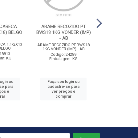
 CABECA
ARAME RECOZIDO PT
CADEADO E-25 P
X18) BELGO
BWS18 1KG VONDER (IMP)
- AB
CA 1.1/2X13
CADEADO E-25 P
ARAME RECOZIDO PT BWS18
 BELGO
1KG VONDER (IMP) - AB
Código: 56
 18813
Embalagem:
Código: 24289
em: KG
Embalagem: KG
login ou
Faça seu login ou
Faça seu log
se para
cadastre-se para
cadastre-se 
ços e
ver preços e
ver preços
rar
comprar
comprar