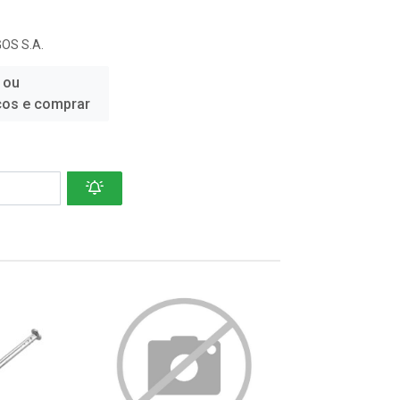
OS S.A.
 ou
ços e comprar